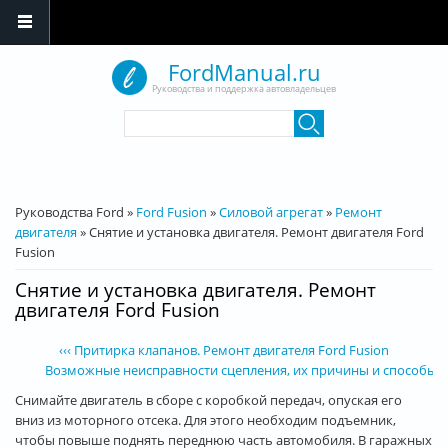
Перейти к основному содержанию
FordManual.ru
Руководства и поддержка автовладельцев
Форма поиска
Поиск
Вы здесь
Руководства Ford
»
Ford Fusion
»
Силовой агрегат
»
Ремонт
двигателя
»
Снятие и установка двигателя. Ремонт двигателя Ford
Fusion
Снятие и установка двигателя. Ремонт
двигателя Ford Fusion
‹‹‹ Притирка клапанов. Ремонт двигателя Ford Fusion
Возможные неисправности сцепления, их причины и способы уст
Снимайте двигатель в сборе с коробкой передач, опуская его
вниз из моторного отсека. Для этого необходим подъемник,
чтобы повыше поднять переднюю часть автомобиля. В гаражных