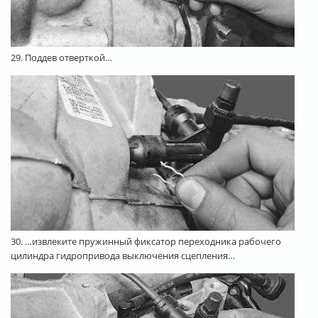
29. Поддев отверткой…
30. …извлеките пружинный фиксатор переходника рабочего
цилиндра гидропривода выключения сцепления…