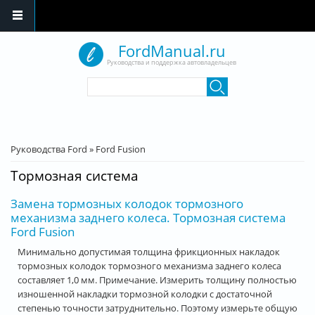
Перейти к основному содержанию
FordManual.ru
Руководства и поддержка автовладельцев
Форма поиска
Поиск
Вы здесь
Руководства Ford
»
Ford Fusion
Тормозная система
Замена тормозных колодок тормозного
механизма заднего колеса. Тормозная система
Ford Fusion
Минимально допустимая толщина фрикционных накладок
тормозных колодок тормозного механизма заднего колеса
составляет 1,0 мм. Примечание. Измерить толщину полностью
изношенной накладки тормозной колодки с достаточной
степенью точности затруднительно. Поэтому измерьте общую