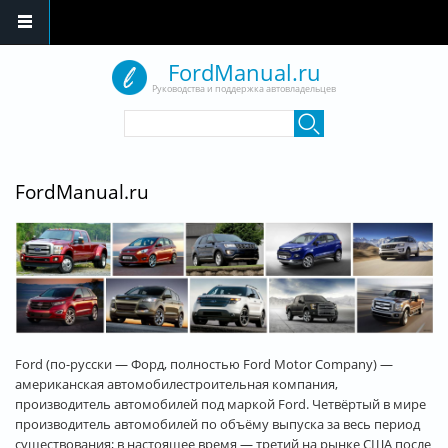
Перейти к основному содержанию
FordManual.ru
Руководства и поддержка автовладельцев
Форма поиска
Поиск
FordManual.ru
Ford (по-русски — Форд, полностью Ford Motor Company) —
американская автомобилестроительная компания,
производитель автомобилей под маркой Ford. Четвёртый в мире
производитель автомобилей по объёму выпуска за весь период
существования; в настоящее время — третий на рынке США после