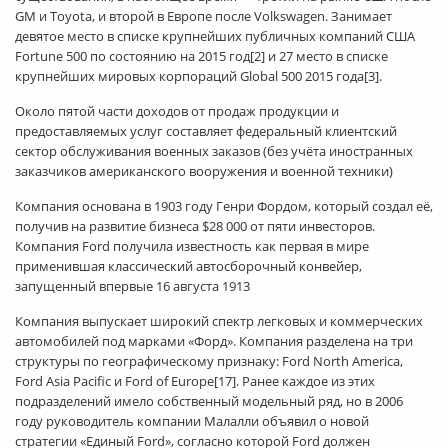
GM и Toyota, и второй в Европе после Volkswagen. Занимает
девятое место в списке крупнейших публичных компаний США
Fortune 500 по состоянию на 2015 год[2] и 27 место в списке
крупнейших мировых корпораций Global 500 2015 года[3].
Около пятой части доходов от продаж продукции и
предоставляемых услуг составляет федеральный клиентский
сектор обслуживания военных заказов (без учёта иностранных
заказчиков американского вооружения и военной техники)
Компания основана в 1903 году Генри Фордом, который создал её,
получив на развитие бизнеса $28 000 от пяти инвесторов.
Компания Ford получила известность как первая в мире
применившая классический автосборочный конвейер,
запущенный впервые 16 августа 1913
Компания выпускает широкий спектр легковых и коммерческих
автомобилей под марками «Форд». Компания разделена на три
структуры по географическому признаку: Ford North America,
Ford Asia Pacific и Ford of Europe[17]. Ранее каждое из этих
подразделений имело собственный модельный ряд, но в 2006
году руководитель компании Малалли объявил о новой
стратегии «Единый Ford», согласно которой Ford должен