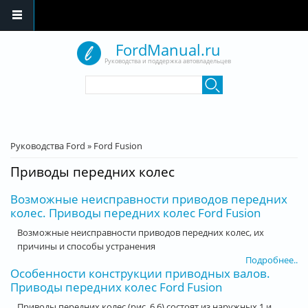
Перейти к основному содержанию
FordManual.ru
Руководства и поддержка автовладельцев
Форма поиска
Поиск
Вы здесь
Руководства Ford
»
Ford Fusion
Приводы передних колес
Возможные неисправности приводов передних
колес. Приводы передних колес Ford Fusion
Возможные неисправности приводов передних колес, их
причины и способы устранения
Подробнее..
Особенности конструкции приводных валов.
Приводы передних колес Ford Fusion
Приводы передних колес (рис. 6.6) состоят из наружных 1 и