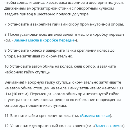
чтобы совпали шлицы хвостовика шарнира и шестерни полуоси.
Движением амортизаторной стойки с поворотным кулаком
введите привод в шестерню полуоси до упора.
7. Установите и закрепите гайками скобу промежуточной опоры.
8. После установки всех деталей залейте масло в коробку передач
(см. «
Замена масла в коробке передач
»).
9. Установите колесо и заверните гайки крепления колеса до
упора, не затягивая их окончательно.
10. Установите автомобиль на колеса, сняв с опор, и затяните
наборную гайку ступицы.
Внимание! Наборную гайку ступицы окончательно затягивайте
на автомобиле, стоящем на земле. Гайку затяните моментом 100
Н·м (10 кгс·м). Перемещать автомобиль при незатянутой гайке
ступицы категорически запрещено во избежание повреждения
сепаратора подшипника ступицы.
11. Затяните гайки крепления колеса (см.
«Замена колеса»
).
12. Установите декоративный колпак колеса (см. «
Замена колеса
»).