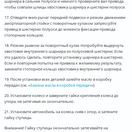
шарнира в сальник полуоси и немного проверните вал привода,
чтобы совпали шлицы хвостовика шарнира и шестерни полуоси.
17. Отведите вниз рычаг передней подвески и резким движением
амортизаторной стойки с поворотным кулаком запрессуйте
привод в шестерню полуоси до момента фиксации привода
стопорным кольцом.
18. Резким рывком за поворотный кулак попробуйте выдернуть
хвостовик внутреннего шарнира из полуосевой шестерни. Если
это удалось сделать, повторите установку шарнира в шестерню.
Если и повторная попытка не привела к желаемому результату,
замените стопорное кольцо хвостовика внутреннего шарнира.
19. После установки всех деталей залейте масло в коробку
передач (см. «
Замена масла в коробке передач
»).
20. Установите колесо и заверните гайки крепления колеса до
упора, не затягивая их окончательно.
21. Установите автомобиль на колеса, сняв с опор, и затяните
гайку ступицы.
Внимание! Гайку ступицы окончательно затягивайте на