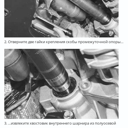
2. Отверните две гайки крепления скобы промежуточной опоры…
3. …извлеките хвостовик внутреннего шарнира из полуосевой