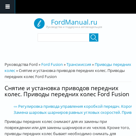
Перейти к основному содержанию
FordManual.ru
Руководства и поддержка автовладельцев
Форма поиска
Поиск
Вы здесь
Руководства Ford
»
Ford Fusion
»
Трансмиссия
»
Приводы передних
колес
»
Снятие и установка приводов передних колес. Приводы
передних колес Ford Fusion
Снятие и установка приводов передних
колес. Приводы передних колес Ford Fusion
‹‹‹ Регулировка привода управления коробкой передач. Коробка
Замена шаровых шарниров равных угловых скоростей. Приводы 
Приводы передних колес снимают для их замены при
повреждении или для замены шарниров и их чехлов. Кроме того,
приводы передних колес бывает необходимо снимать для