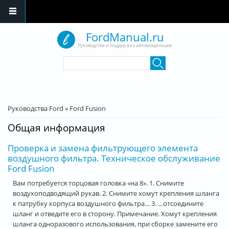
Перейти к основному содержанию
FordManual.ru
Руководства и поддержка автовладельцев
Форма поиска
Поиск
Вы здесь
Руководства Ford
»
Ford Fusion
Общая информация
Проверка и замена фильтрующего элемента
воздушного фильтра. Техническое обслуживание
Ford Fusion
Вам потребуется торцовая головка «на 8». 1. Снимите
воздухоподводящий рукав. 2. Снимите хомут крепления шланга
к патрубку корпуса воздушного фильтра… 3. …отсоедините
шланг и отведите его в сторону. Примечание. Хомут крепления
шланга одноразового использования, при сборке замените его