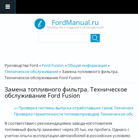
Перейти к основному содержанию
FordManual.ru
Руководства и поддержка автовладельцев
Форма поиска
Поиск
Вы здесь
Руководства Ford
»
Ford Fusion
»
Общая информация
»
Техническое обслуживание
»
Замена топливного фильтра.
Техническое обслуживание Ford Fusion
Замена топливного фильтра. Техническое
обслуживание Ford Fusion
‹‹‹ Проверка системы выпуска отработавших газов. Техническо
Проверка герметичности топливопроводов. Техническое обслужи
В соответствии с рекомендациями завода-изготовителя
топливный фильтр заменяют через 20 тыс. км пробега. Однако с
учетом опыта эксплуатации автомобилей в российских условиях