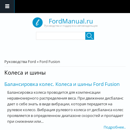
Перейти к основному содержанию
FordManual.ru
Руководства и поддержка автовладельцев
Форма поиска
Поиск
Вы здесь
Руководства Ford
»
Ford Fusion
Колеса и шины
Балансировка колес. Колеса и шины Ford Fusion
Балансировка колеса проводится для компенсации
неравномерного распределения веса. При движении дисбаланс
дает о себе знать в виде вибрации, которая передается на
рулевое колесо. Вибрация рулевого колеса от дисбаланса колес
проявляется в определенном диапазоне скоростей и пропадает
при снижении или...
Подробнее..