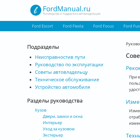
Перейти к основному содержанию
FordManual.ru
Руководства и поддержка автовладельцев
Ford Escort
Ford Fiesta
Ford Focus
Ford Fus
Вы з
Руково
Подразделы
Сове
Неисправностив пути
Руководство по эксплуатации
Реком
Советы автовладельцу
При е
Техническое обслуживание
поль
Устройство автомобиля
удост
Разделы руководства
Изме
Кузов
Изме
Двери, замки и окна
отраб
Интерьер
измен
Уход за кузовом
Техн
Экстерьер