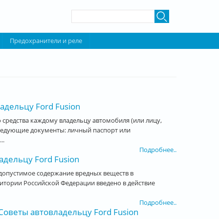
Форма поиска
Поиск
Предохранители и реле
адельцу Ford Fusion
средства каждому владельцу автомобиля (или лицу,
ледующие документы: личный паспорт или
..
Подробнее..
дельцу Ford Fusion
допустимое содержание вредных веществ в
рритории Российской Федерации введено в действие
Подробнее..
оветы автовладельцу Ford Fusion