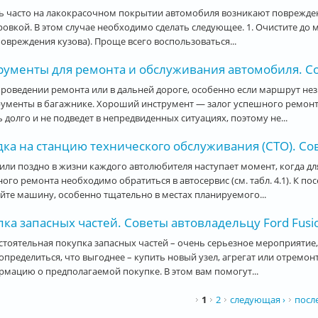
 часто на лакокрасочном покрытии автомобиля возникают повреждения
овкой. В этом случае необходимо сделать следующее. 1. Очистите до
повреждения кузова). Проще всего воспользоваться...
рументы для ремонта и обслуживания автомобиля. Со
роведении ремонта или в дальней дороге, особенно если маршрут нез
рументы в багажнике. Хороший инструмент — залог успешного ремонт
 долго и не подведет в непредвиденных ситуациях, поэтому не...
ка на станцию технического обслуживания (СТО). Сов
или поздно в жизни каждого автолюбителя наступает момент, когда д
ого ремонта необходимо обратиться в автосервис (см. табл. 4.1). К 
те машину, особенно тщательно в местах планируемого...
ка запасных частей. Советы автовладельцу Ford Fusi
тоятельная покупка запасных частей – очень серьезное мероприятие
определиться, что выгоднее – купить новый узел, агрегат или отремо
мацию о предполагаемой покупке. В этом вам помогут...
ницы
1
2
следующая ›
посл