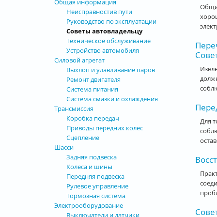
Общая информация
Общи
Неисправностив пути
хоро
Руководство по эксплуатации
элект
Советы автовладельцу
Техническое обслуживание
Пере
Устройство автомобиля
Совет
Силовой агрегат
Извле
Выхлоп и улавливание паров
должн
Ремонт двигателя
собл
Система питания
Система смазки и охлаждения
Пере
Трансмиссия
Коробка передач
Для 
Приводы передних колес
соблю
Сцепление
остав
Шасси
Задняя подвеска
Восс
Колеса и шины
Практ
Передняя подвеска
соеди
Рулевое управление
пробл
Тормозная система
Электрооборудование
Сове
Выключатели и датчики