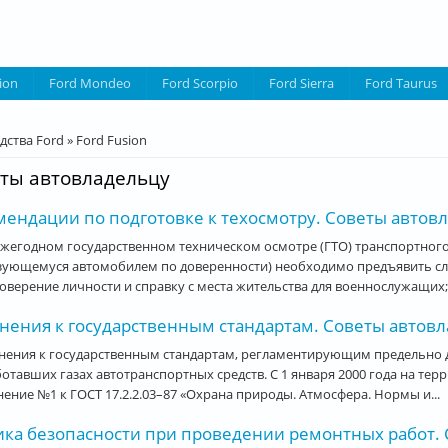
ion
Ford Mondeo
Ford Scorpio
Ford Sierra
Ford Taurus
десь
дства Ford
»
Ford Fusion
ты автовладельцу
ендации по подготовке к техосмотру. Советы автовл
жегодном государственном техническом осмотре (ГТО) транспортного 
зующемуся автомобилем по доверенности) необходимо предъявить с
оверение личности и справку с места жительства для военнослужащих;.
нения к государственным стандартам. Советы автовла
нения к государственным стандартам, регламентирующим предельно 
отавших газах автотранспортных средств. С 1 января 2000 года на те
ение №1 к ГОСТ 17.2.2.03–87 «Охрана природы. Атмосфера. Нормы и...
ика безопасности при проведении ремонтных работ. С