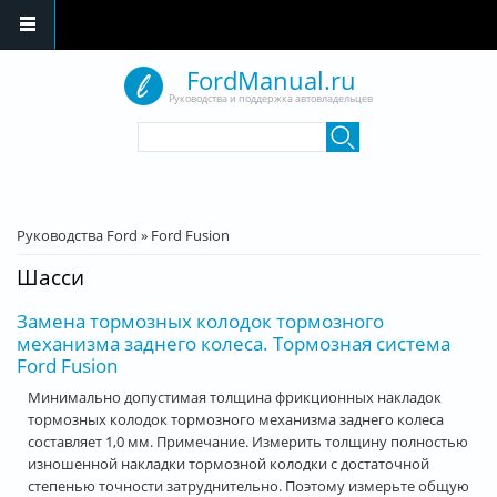
Перейти к основному содержанию
FordManual.ru
Руководства и поддержка автовладельцев
Форма поиска
Поиск
Вы здесь
Руководства Ford
»
Ford Fusion
Шасси
Замена тормозных колодок тормозного
механизма заднего колеса. Тормозная система
Ford Fusion
Минимально допустимая толщина фрикционных накладок
тормозных колодок тормозного механизма заднего колеса
составляет 1,0 мм. Примечание. Измерить толщину полностью
изношенной накладки тормозной колодки с достаточной
степенью точности затруднительно. Поэтому измерьте общую