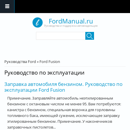
Перейти к основному содержанию
FordManual.ru
Руководства и поддержка автовладельцев
Форма поиска
Поиск
Вы здесь
Руководства Ford
»
Ford Fusion
Руководство по эксплуатации
Заправка автомобиля бензином. Руководство по
эксплуатации Ford Fusion
Примечание. Заправляйте автомобиль неэтилированным
бензином с октановым числом не менее 95. Вам потребуются:
канистра с бензином, специальная воронка для горловины
топливного бака, имеющей сужение, исключающее заправку
этилированным бензином. Примечание. У наконечников
заправочных пистолетов...