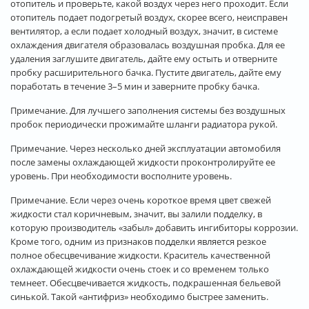
отопитель и проверьте, какой воздух через него проходит. Если
отопитель подает подогретый воздух, скорее всего, неисправен
вентилятор, а если подает холодный воздух, значит, в системе
охлаждения двигателя образовалась воздушная пробка. Для ее
удаления заглушите двигатель, дайте ему остыть и отверните
пробку расширительного бачка. Пустите двигатель, дайте ему
поработать в течение 3–5 мин и заверните пробку бачка.
Примечание. Для лучшего заполнения системы без воздушных
пробок периодически прожимайте шланги радиатора рукой.
Примечание. Через несколько дней эксплуатации автомобиля
после замены охлаждающей жидкости проконтролируйте ее
уровень. При необходимости восполните уровень.
Примечание. Если через очень короткое время цвет свежей
жидкости стал коричневым, значит, вы залили подделку, в
которую производитель «забыл» добавить ингибиторы коррозии.
Кроме того, одним из признаков подделки является резкое
полное обесцвечивание жидкости. Краситель качественной
охлаждающей жидкости очень стоек и со временем только
темнеет. Обесцвечивается жидкость, подкрашенная бельевой
синькой. Такой «антифриз» необходимо быстрее заменить.