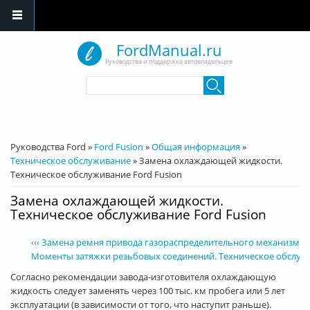
Перейти к основному содержанию
FordManual.ru
Руководства и поддержка автовладельцев
Форма поиска
Поиск
Вы здесь
Руководства Ford
»
Ford Fusion
»
Общая информация
»
Техническое обслуживание
»
Замена охлаждающей жидкости.
Техническое обслуживание Ford Fusion
Замена охлаждающей жидкости.
Техническое обслуживание Ford Fusion
‹‹‹ Замена ремня привода газораспределительного механизма и
Моменты затяжки резьбовых соединений. Техническое обслужив
Согласно рекомендации завода-изготовителя охлаждающую
жидкость следует заменять через 100 тыс. км пробега или 5 лет
эксплуатации (в зависимости от того, что наступит раньше).