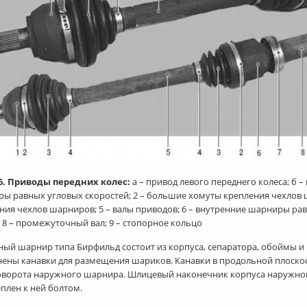
.6. Приводы передних колес:
а – привод левого переднего колеса; б –
ы равных угловых скоростей; 2 – большие хомуты крепления чехлов 
ния чехлов шарниров; 5 – валы приводов; 6 – внутренние шарниры ра
 8 – промежуточный вал; 9 – стопорное кольцо
ый шарнир типа Бирфильд состоит из корпуса, сепаратора, обоймы и
ены канавки для размещения шариков. Канавки в продольной плоскос
оворота наружного шарнира. Шлицевый наконечник корпуса наружного
плен к ней болтом.