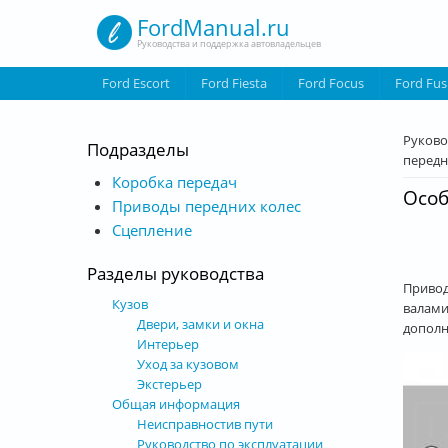
Перейти к основному содержанию
FordManual.ru
Руководства и поддержка автовладельцев
Ford Escort
Ford Fiesta
Ford Focus
Ford Fus
Вы з
Руково
Подразделы
передн
Коробка передач
Особ
Приводы передних колес
Сцепление
Разделы руководства
Привод
Кузов
валами
Двери, замки и окна
дополн
Интерьер
Уход за кузовом
Экстерьер
Общая информация
Неисправностив пути
Руководство по эксплуатации