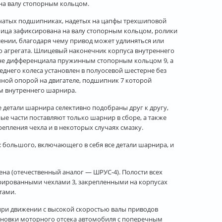
на валу стопорным кольцом.
льчатых подшипниках, надетых на цапфы трехшиповой
пица зафиксирована на валу стопорным кольцом, ролики
ении, благодаря чему привод может удлиняться или
 агрегата. Шлицевый наконечник корпуса внутреннего
рне дифференциала пружинным стопорным кольцом 9, а
днего колеса установлен в полуосевой шестерне без
чной опорой на двигателе, подшипник 7 которой
ом внутреннего шарнира.
детали шарнира селективно подобраны друг к другу,
ые части поставляют только шарнир в сборе, а также
епления чехла и в некоторых случаях смазку.
: большого, включающего в себя все детали шарнира, и
на (отечественный аналог — ШРУС-4). Полости всех
ированными чехлами 3, закрепленными на корпусах
тами.
при движении с высокой скоростью валы приводов
оновки моторного отсека автомобиля с поперечным