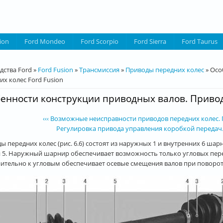
ion
Ford Mondeo
Ford Scorpio
Ford Sierra
Ford Taurus
десь
дства Ford
»
Ford Fusion
»
Трансмиссия
»
Приводы передних колес
»
Осо
их колес Ford Fusion
енности конструкции приводных валов. Привод
‹‹‹ Возможные неисправности приводов передних колес. 
Регулировка привода управления коробкой передач. 
ы передних колес (рис. 6.6) состоят из наружных 1 и внутренних 6 ша
 5. Наружный шарнир обеспечивает возможность только угловых пе
ительно к угловым обеспечивает осевые смещения валов при повороте