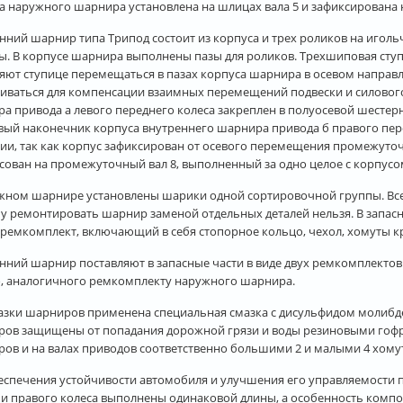
 наружного шарнира установлена на шлицах вала 5 и зафиксирована 
нний шарнир типа Трипод состоит из корпуса и трех роликов на иго
ы. В корпусе шарнира выполнены пазы для роликов. Трехшиповая сту
яют ступице перемещаться в пазах корпуса шарнира в осевом направл
иваться для компенсации взаимных перемещений подвески и силового
а привода а левого переднего колеса закреплен в полуосевой шесте
ый наконечник корпуса внутреннего шарнира привода б правого пере
ии, так как корпус зафиксирован от осевого перемещения промежуто
сован на промежуточный вал 8, выполненный за одно целое с корпус
жном шарнире установлены шарики одной сортировочной группы. Все 
у ремонтировать шарнир заменой отдельных деталей нельзя. В запасн
ремкомплект, включающий в себя стопорное кольцо, чехол, хомуты кр
нний шарнир поставляют в запасные части в виде двух ремкомплектов
, аналогичного ремкомплекту наружного шарнира.
азки шарниров применена специальная смазка с дисульфидом молибде
ов защищены от попадания дорожной грязи и воды резиновыми гофр
ов и на валах приводов соответственно большими 2 и малыми 4 хому
еспечения устойчивости автомобиля и улучшения его управляемости 
 и правого колеса выполнены одинаковой длины, а особенность комп