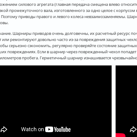
ожением силового агрегата (главная передача смещена влево относи
вкой промежуточного вала, изготовленного за одно целое с корпусом
. Поэтому приводы правого и левого колеса невзаимозаменяемы. Шар
овы.
ание. Шарниры приводов очень долговечны, их расчетный ресурс почт
 или ремонтируют довольно часто из-за повреждения защитных чехлов
тобы серьезно сэкономить, регулярно проверяйте состояние защитны
их повреждениях. Если в шарнир через поврежденный чехол попадет в
километров пробега. Герметичный шарнир изнашивается чрезвычайно