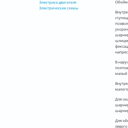
Обойма
Электрика двигателя
Электрические схемы
Внутре
ступиц
позвол
укорач
шарнир
шлицев
фиксац
напрес
В нару
поэтом
малый 
Внутре
малого
Для см
шарнир
шарнир
Для об
левого