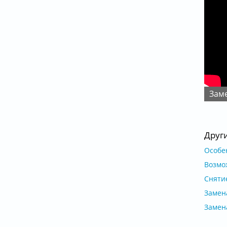
Зам
Друг
Особе
Возмо
Снятие
Замен
Замен