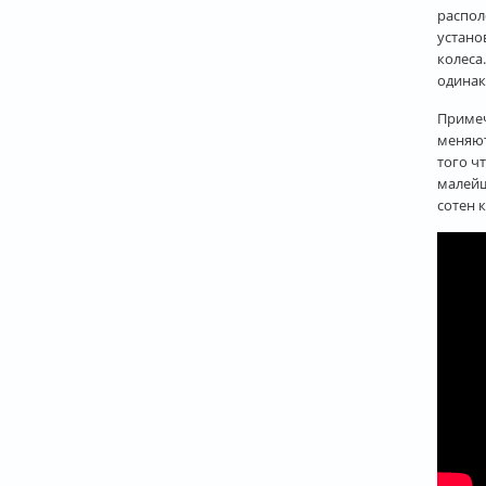
распол
устано
колеса
одинак
Примеч
меняют
того ч
малейш
сотен 