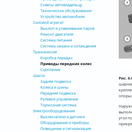
Советы автовладельцу
Техническое обслуживание
Устройство автомобиля
Силовой агрегат
Выхлоп и улавливание паров
Ремонт двигателя
Система питания
Система смазки и охлаждения
Трансмиссия
Коробка передач
Приводы передних колес
Сцепление
Шасси
Рис. 6
Задняя подвеска
шарнир
Колеса и шины
крепле
Передняя подвеска
опоры;
Рулевое управление
Тормозная система
Наружн
Электрооборудование
выполн
Выключатели и датчики
угол п
Оборудование и приборы
прикре
Освещение и сигнализация