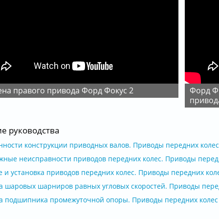
ена правого привода Форд Фокус 2
Форд Фьюжн, Замена сальника привода, снятие
привод
ие руководства
нности конструкции приводных валов. Приводы передних колес 
жные неисправности приводов передних колес. Приводы передн
 и установка приводов передних колес. Приводы передних коле
а шаровых шарниров равных угловых скоростей. Приводы перед
а подшипника промежуточной опоры. Приводы передних колес 