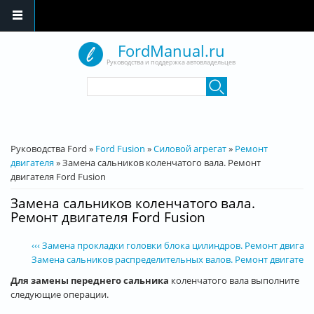
Перейти к основному содержанию
FordManual.ru
Руководства и поддержка автовладельцев
Форма поиска
Поиск
Вы здесь
Руководства Ford
»
Ford Fusion
»
Силовой агрегат
»
Ремонт
двигателя
»
Замена сальников коленчатого вала. Ремонт
двигателя Ford Fusion
Замена сальников коленчатого вала.
Ремонт двигателя Ford Fusion
‹‹‹ Замена прокладки головки блока цилиндров. Ремонт двигате
Замена сальников распределительных валов. Ремонт двигателя F
Для замены переднего сальника
коленчатого вала выполните
следующие операции.