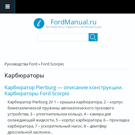
Перейти к основному содержанию
FordManual.ru
Руководства и поддержка автовладельцев
Форма поиска
Поиск
Вы здесь
Руководства Ford
»
Ford Scorpio
Карбюраторы
Карбюратор Pierburg — описание конструкции.
Карбюраторы Ford Scorpio
Карбюратор Pierburg 2V 1 – крышка карбюратора, 2 – корпус
биметаллической пружины автоматического пускового
устройства, 3 – уплотнительное кольцо, 4 – камера для
охлаждающей жидкости, 5 – корпус карбюратора, 6 – прокладка
карбюратора, 7 – ускорительный насос, 8 – демпфер
дроссельной заслонки...