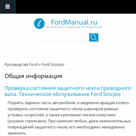
Перейти к основному содержанию
FordManual.ru
Руководства и поддержка автовладельцев
Форма поиска
Поиск
Вы здесь
Руководства Ford
»
Ford Scorpio
Общая информация
Проверка состояния защитного чехла приводного
вала. Техническое обслуживание Ford Scorpio
Поднять заднюю часть автомобиля, и медленно вращая колесо,
проверить состояние защитного чехла шарниров равных
угловых скоростей, а также крепление чехлов хомутами
(указано стрелками). При наличии любых, даже незначительных
повреждений защитного чехла, его необходимо немедленно
заменить.