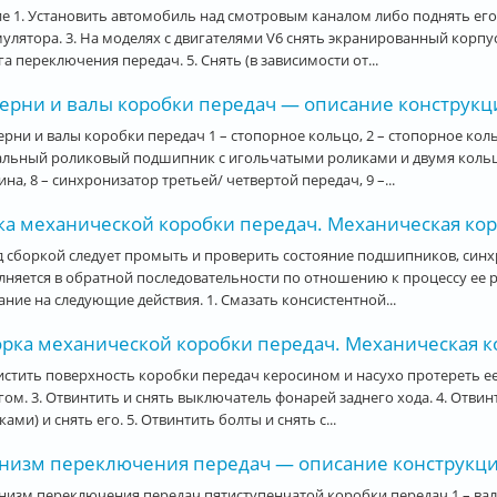
е 1. Установить автомобиль над смотровым каналом либо поднять его
улятора. 3. На моделях с двигателями V6 снять экранированный корпус
а переключения передач. 5. Снять (в зависимости от...
ерни и валы коробки передач — описание конструкции
рни и валы коробки передач 1 – стопорное кольцо, 2 – стопорное коль
альный роликовый подшипник с игольчатыми роликами и двумя кольца
на, 8 – синхронизатор третьей/ четвертой передач, 9 –...
ка механической коробки передач. Механическая коро
 сборкой следует промыть и проверить состояние подшипников, синх
няется в обратной последовательности по отношению к процессу ее р
ние на следующие действия. 1. Смазать консистентной...
рка механической коробки передач. Механическая ко
истить поверхность коробки передач керосином и насухо протереть е
ом. 3. Отвинтить и снять выключатель фонарей заднего хода. 4. Отви
ками) и снять его. 5. Отвинтить болты и снять с...
низм переключения передач — описание конструкции.
изм переключения передач пятиступенчатой коробки передач 1 – вал у