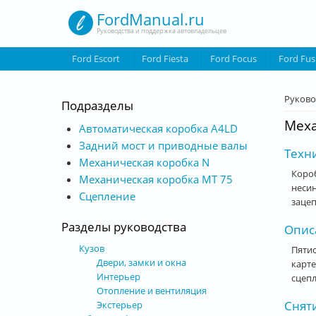
Перейти к основному содержанию
FordManual.ru
Руководства и поддержка автовладельцев
Ford Escort
Ford Fiesta
Ford Focus
Ford Fus
Вы з
Руково
Подразделы
Меха
Автоматическая коробка А4LD
Задний мост и приводные валы
Техни
Механическая коробка N
Короб
Механическая коробка МТ 75
несин
Сцепление
зацеп
Разделы руководства
Опис
Кузов
Пятис
Двери, замки и окна
карте
Интерьер
сцепл
Отопление и вентиляция
Сняти
Экстерьер