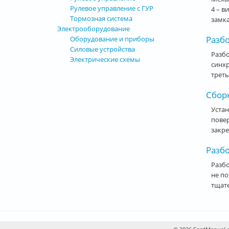
Рулевое управление с ГУР
4 – в
Тормозная система
замка
Электрооборудование
Разбо
Оборудование и приборы
Силовые устройства
Разбо
Электрические схемы
синхр
треть
Сборк
Устан
повер
закре
Разбо
Разбо
не по
тщате