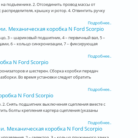
 на подъемнике. 2. Отсоединить провод массы от
 распределителя, крышку и ротор. 4. Отвинтить ручку
Подробнее..
. Механическая коробка N Ford Scorpio
цо, 3 – шариковый подшипник, 4 – первичный вал, 5 –
ми, 6 – кольцо синхронизации, 7 – фиксирующая
Подробнее..
бка N Ford Scorpio
ронизаторов и шестерен. Сборка коробки передач
азборки. Во время установки следует обратить
Подробнее..
робка N Ford Scorpio
е. 2. Снять подшипник выключения сцепления вместе с
нтить болты крепления картера сцепления (указаны
Подробнее..
 Механическая коробка N Ford Scorpio
правления, 2 – селектор, 3 – кольцо пружинного замка,