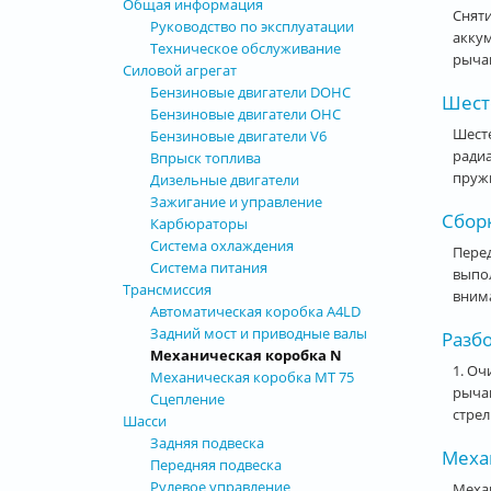
Общая информация
Сняти
Руководство по эксплуатации
аккум
Техническое обслуживание
рычаг
Силовой агрегат
Бензиновые двигатели DOHC
Шест
Бензиновые двигатели OHC
Шесте
Бензиновые двигатели V6
ради
Впрыск топлива
пружи
Дизельные двигатели
Зажигание и управление
Сбор
Карбюраторы
Система охлаждения
Перед
Система питания
выпол
Трансмиссия
внима
Автоматическая коробка А4LD
Задний мост и приводные валы
Разбо
Механическая коробка N
1. Оч
Механическая коробка МТ 75
рычаг
Сцепление
стрел
Шасси
Задняя подвеска
Меха
Передняя подвеска
Рулевое управление
Механ