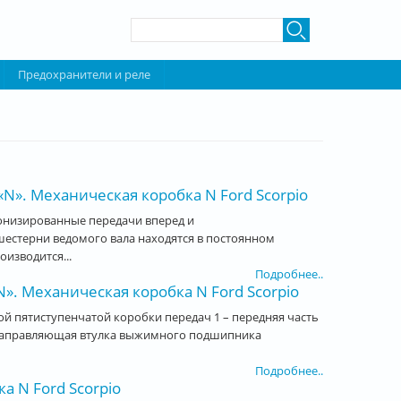
Форма поиска
Поиск
Предохранители и реле
N». Механическая коробка N Ford Scorpio
ронизированные передачи вперед и
шестерни ведомого вала находятся в постоянном
изводится...
Подробнее..
. Механическая коробка N Ford Scorpio
й пятиступенчатой коробки передач 1 – передняя часть
 5 - направляющая втулка выжимного подшипника
Подробнее..
а N Ford Scorpio