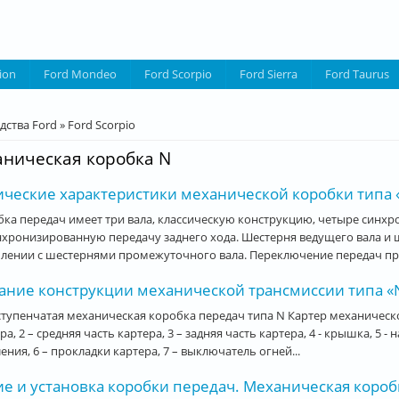
ion
Ford Mondeo
Ford Scorpio
Ford Sierra
Ford Taurus
десь
дства Ford
»
Ford Scorpio
ническая коробка N
ческие характеристики механической коробки типа «
ка передач имеет три вала, классическую конструкцию, четыре синх
хронизированную передачу заднего хода. Шестерня ведущего вала и 
лении с шестернями промежуточного вала. Переключение передач про
ание конструкции механической трансмиссии типа «N»
тупенчатая механическая коробка передач типа N Картер механическо
ра, 2 – средняя часть картера, 3 – задняя часть картера, 4 - крышка,
ения, 6 – прокладки картера, 7 – выключатель огней...
е и установка коробки передач. Механическая коробк