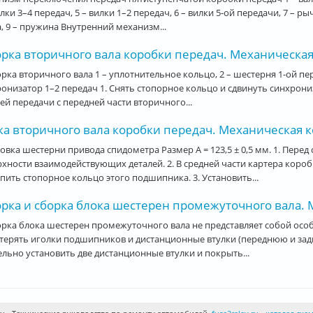
илки 3–4 передач, 5 – вилки 1–2 передач, 6 – вилки 5-ой передачи, 7 –
, 9 – пружина Внутренний механизм...
рка вторичного вала коробки передач. Механическая 
рка вторичного вала 1 – уплотнительное кольцо, 2 – шестерня 1-ой пер
онизатор 1–2 передач 1. Снять стопорное кольцо и сдвинуть синхрони
ей передачи с передней части вторичного...
а вторичного вала коробки передач. Механическая ко
овка шестерни привода спидометра Размер А = 123,5 ± 0,5 мм. 1. Пере
хности взаимодействующих деталей. 2. В средней части картера коро
пить стопорное кольцо этого подшипника. 3. Установить...
рка и сборка блока шестерен промежуточного вала. М
рка блока шестерен промежуточного вала не представляет собой особ
терять иголки подшипников и дистанционные втулки (переднюю и за
льно установить две дистанционные втулки и покрыть...