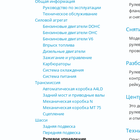
Общая информация
Рулев
Руководство по эксплуатации
фланц
Техническое обслуживание
и сня
Силовой агрегат
Бензиновые двигатели DOHC
Сняти
Бензиновые двигатели OHC
Модел
Бензиновые двигатели V6
рулев
Впрыск топлива
прово
Дизельные двигатели
Зажигание и управление
Разбо
Карбюраторы
Система охлаждения
Рулев
Система питания
контр
Трансмиссия
рейку
Автоматическая коробка А4LD
Задний мост и приводные валы
Центр
Механическая коробка N
Это д
Механическая коробка МТ 75
рулев
Сцепление
и отм
Шасси
Задняя подвеска
Техн
Передняя подвеска
Рулевое управление
Описа