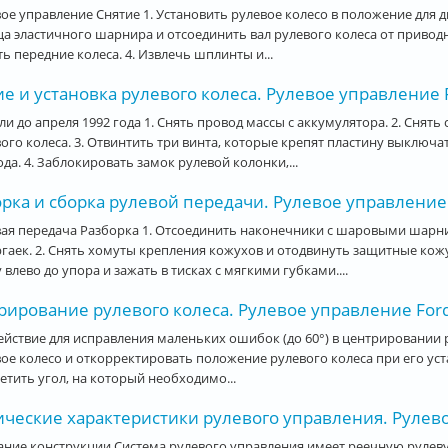
ое управление Снятие 1. Установить рулевое колесо в положение для
а эластичного шарнира и отсоединить вал рулевого колеса от привод
ть передние колеса. 4. Извлечь шплинты и...
е и установка рулевого колеса. Рулевое управление F
и до апреля 1992 года 1. Снять провод массы с аккумулятора. 2. Снят
ого колеса. 3. Отвинтить три винта, которые крепят пластину выключа
да. 4. Заблокировать замок рулевой колонки,...
рка и сборка рулевой передачи. Рулевое управление 
ая передача Разборка 1. Отсоединить наконечники с шаровыми шарни
гаек. 2. Снять хомуты крепления кожухов и отодвинуть защитные кож
 влево до упора и зажать в тисках с мягкими губками....
ирование рулевого колеса. Рулевое управление Ford
ействие для исправления маленьких ошибок (до 60°) в центрировании
ое колесо и откорректировать положение рулевого колеса при его уст
етить угол, на который необходимо...
ические характеристики рулевого управления. Рулево
ние конструкции Система рулевого управления имеет реечную рулеву