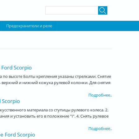
Форма поиска
Поиск
Предохранители и реле
Ford Scorpio
 по высоте Болты крепления указаны стрелками. Снятие
ть верхний и нижний кожуха рулевой колонки. Для снятия
Подробнее..
 Scorpio
кусственного материала со ступицы рулевого колеса. 2.
ния и установить его в положение "I". 4. Снять рулевое
Подробнее..
 Ford Scorpio