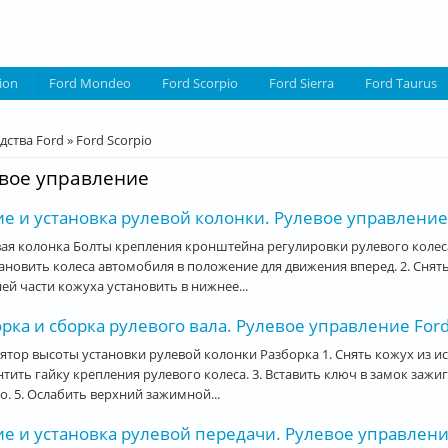
ion
Ford Mondeo
Ford Scorpio
Ford Sierra
Ford Taurus
десь
дства Ford
»
Ford Scorpio
вое управление
е и установка рулевой колонки. Рулевое управление 
ая колонка Болты крепления кронштейна регулировки рулевого колеса
тановить колеса автомобиля в положение для движения вперед. 2. Сня
ей части кожуха установить в нижнее...
рка и сборка рулевого вала. Рулевое управление Ford
ятор высоты установки рулевой колонки Разборка 1. Снять кожух из ис
тить гайку крепления рулевого колеса. 3. Вставить ключ в замок зажига
о. 5. Ослабить верхний зажимной...
е и установка рулевой передачи. Рулевое управление