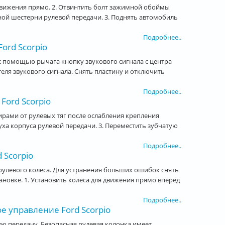
 движения прямо. 2. Отвинтить болт зажимной обоймы
ной шестерни рулевой передачи. 3. Поднять автомобиль
Подробнее..
ord Scorpio
ь с помощью рычага кнопку звукового сигнала с центра
теля звукового сигнала. Снять пластину и отключить
Подробнее..
Ford Scorpio
рами от рулевых тяг после ослабления крепления
уха корпуса рулевой передачи. 3. Переместить зубчатую
Подробнее..
 Scorpio
 рулевого колеса. Для устранения больших ошибок снять
ановке. 1. Установить колеса для движения прямо вперед
Подробнее..
е управление Ford Scorpio
ю передачу. Безопасная рулевая колонка имеет