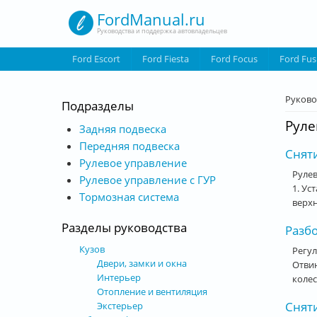
Перейти к основному содержанию
FordManual.ru
Руководства и поддержка автовладельцев
Ford Escort
Ford Fiesta
Ford Focus
Ford Fus
Вы з
Руково
Подразделы
Руле
Задняя подвеска
Передняя подвеска
Сняти
Рулевое управление
Рулев
Рулевое управление с ГУР
1. Ус
Тормозная система
верхн
Разделы руководства
Разбо
Кузов
Регул
Двери, замки и окна
Отвин
Интерьер
колес
Отопление и вентиляция
Сняти
Экстерьер