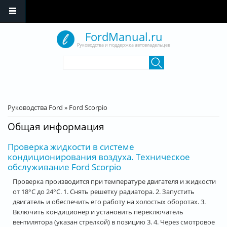
Перейти к основному содержанию
FordManual.ru
Руководства и поддержка автовладельцев
Форма поиска
Поиск
Вы здесь
Руководства Ford
»
Ford Scorpio
Общая информация
Проверка жидкости в системе
кондиционирования воздуха. Техническое
обслуживание Ford Scorpio
Проверка производится при температуре двигателя и жидкости
от 18°С до 24°С. 1. Снять решетку радиатора. 2. Запустить
двигатель и обеспечить его работу на холостых оборотах. 3.
Включить кондиционер и установить переключатель
вентилятора (указан стрелкой) в позицию 3. 4. Через смотровое