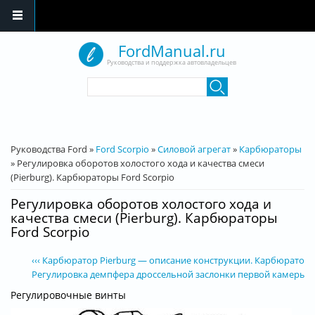
Перейти к основному содержанию
FordManual.ru
Руководства и поддержка автовладельцев
Форма поиска
Поиск
Вы здесь
Руководства Ford
»
Ford Scorpio
»
Силовой агрегат
»
Карбюраторы
»
Регулировка оборотов холостого хода и качества смеси
(Pierburg). Карбюраторы Ford Scorpio
Регулировка оборотов холостого хода и
качества смеси (Pierburg). Карбюраторы
Ford Scorpio
‹‹‹ Карбюратор Pierburg — описание конструкции. Карбюраторы
Регулировка демпфера дроссельной заслонки первой камеры (Pie
Регулировочные винты