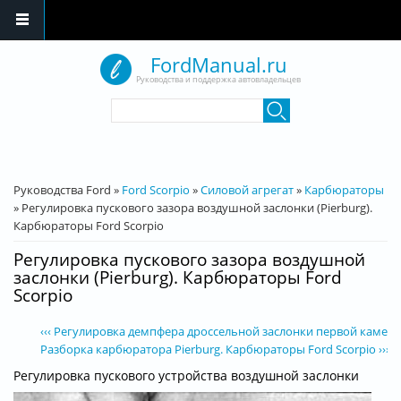
Перейти к основному содержанию
FordManual.ru
Руководства и поддержка автовладельцев
Форма поиска
Поиск
Вы здесь
Руководства Ford
»
Ford Scorpio
»
Силовой агрегат
»
Карбюраторы
»
Регулировка пускового зазора воздушной заслонки (Pierburg).
Карбюраторы Ford Scorpio
Регулировка пускового зазора воздушной
заслонки (Pierburg). Карбюраторы Ford
Scorpio
‹‹‹ Регулировка демпфера дроссельной заслонки первой камеры 
Разборка карбюратора Pierburg. Карбюраторы Ford Scorpio ›››
Регулировка пускового устройства воздушной заслонки