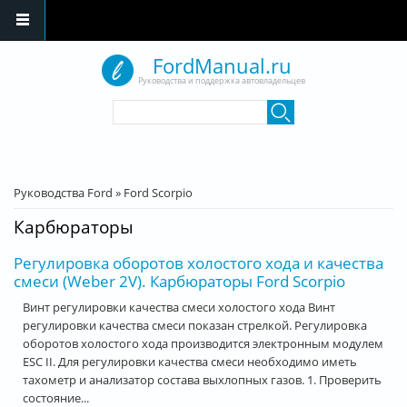
Перейти к основному содержанию
FordManual.ru
Руководства и поддержка автовладельцев
Форма поиска
Поиск
Вы здесь
Руководства Ford
»
Ford Scorpio
Карбюраторы
Регулировка оборотов холостого хода и качества
смеси (Weber 2V). Карбюраторы Ford Scorpio
Винт регулировки качества смеси холостого хода Винт
регулировки качества смеси показан стрелкой. Регулировка
оборотов холостого хода производится электронным модулем
ESC II. Для регулировки качества смеси необходимо иметь
тахометр и анализатор состава выхлопных газов. 1. Проверить
состояние...