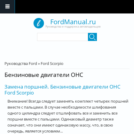
Перейти к основному содержанию
FordManual.ru
Руководства и поддержка автовладельцев
Форма поиска
Поиск
Вы здесь
Руководства Ford
»
Ford Scorpio
Бензиновые двигатели OHC
Замена поршней. Бензиновые двигатели OHC
Ford Scorpio
Внимание! Всегда следует заменять комплект четырех поршней
вместе с пальцами. В случае необходимости шлифования
одного цилиндра следует отшлифовать все и заменить все
поршни вместе с пальцами. Одинаковый диаметр также
означает, что они имеют одинаковую массу, что, в свою
очередь, является условием...