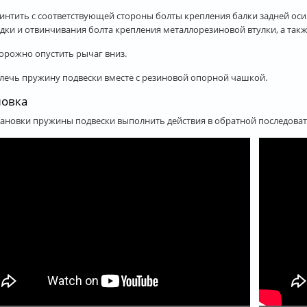
интить с соответствующей стороны болты крепления балки задней оси
дки и отвинчивания болта крепления металлорезиновой втулки, а также
орожно опустить рычаг вниз.
лечь пружину подвески вместе с резиновой опорной чашкой.
новка
тановки пружины подвески выполнить действия в обратной последоват