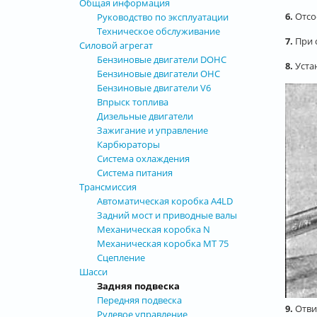
Общая информация
6.
Отсо
Руководство по эксплуатации
Техническое обслуживание
7.
При 
Силовой агрегат
Бензиновые двигатели DOHC
8.
Уста
Бензиновые двигатели OHC
Бензиновые двигатели V6
Впрыск топлива
Дизельные двигатели
Зажигание и управление
Карбюраторы
Система охлаждения
Система питания
Трансмиссия
Автоматическая коробка А4LD
Задний мост и приводные валы
Механическая коробка N
Механическая коробка МТ 75
Сцепление
Шасси
Задняя подвеска
Передняя подвеска
9.
Отви
Рулевое управление