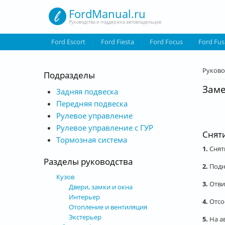
Перейти к основному содержанию
FordManual.ru
Руководства и поддержка автовладельцев
Ford Escort
Ford Fiesta
Ford Focus
Ford Fus
Вы з
Руково
Подразделы
Заме
Задняя подвеска
Передняя подвеска
Рулевое управление
Рулевое управление с ГУР
Снят
Тормозная система
1.
Снять
Разделы руководства
2.
Подн
Кузов
3.
Отви
Двери, замки и окна
Интерьер
4.
Отсо
Отопление и вентиляция
Экстерьер
5.
На а