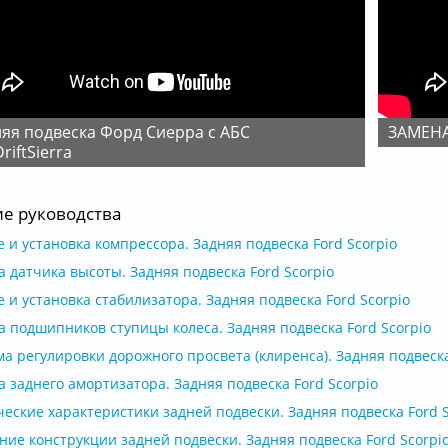
ЗАМЕН
riftSierra
ие руководства
 и установка компрессора. Задняя подвеска Ford Scorpio
 датчика высоты. Задняя подвеска Ford Scorpio
 и установка стабилизатора. Задняя подвеска Ford Scorpio
а подшипников ступицы колеса. Задняя подвеска Ford Scorpio
а регулировки дорожного просвета (клиренса). Задняя подвеска
 заднего амортизатора. Задняя подвеска Ford Scorpio
еские характеристики задней подвески. Задняя подвеска Ford S
ие конструкции задней подвески. Задняя подвеска Ford Scorpi