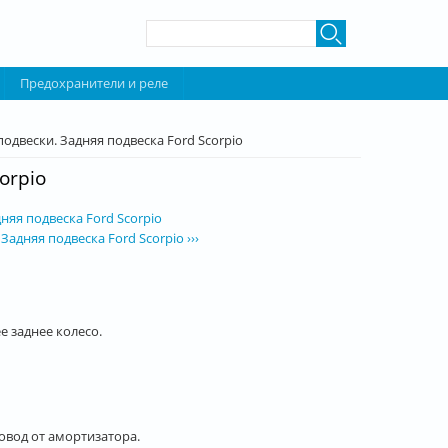
Форма поиска
Поиск
Предохранители и реле
двески. Задняя подвеска Ford Scorpio
orpio
няя подвеска Ford Scorpio
адняя подвеска Ford Scorpio ›››
 заднее колесо.
овод от амортизатора.