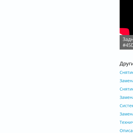
задняя подвеска Форд Сиерра с АБС
#45D
Друг
Снятие
Замена
Снятие
Замен
Систем
Замена
Технич
Описан