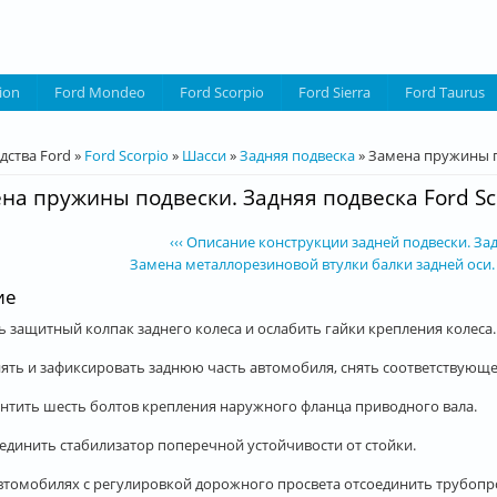
ion
Ford Mondeo
Ford Scorpio
Ford Sierra
Ford Taurus
десь
дства Ford
»
Ford Scorpio
»
Шасси
»
Задняя подвеска
»
Замена пружины по
на пружины подвески. Задняя подвеска Ford Sc
‹‹‹ Описание конструкции задней подвески. Зад
Замена металлорезиновой втулки балки задней оси. З
ие
 защитный колпак заднего колеса и ослабить гайки крепления колеса.
ять и зафиксировать заднюю часть автомобиля, снять соответствующее
нтить шесть болтов крепления наружного фланца приводного вала.
единить стабилизатор поперечной устойчивости от стойки.
втомобилях с регулировкой дорожного просвета отсоединить трубопр