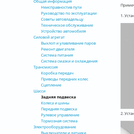
Общая информация
Примеч
Неисправностив пути
Руководство по эксплуатации
1. Уст
Советы автовладельцу
Техническое обслуживание
Устройство автомобиля
Силовой агрегат
Выхлоп и улавливание паров
Ремонт двигателя
Система питания
Система смазки и охлаждения
Трансмиссия
Коробка передач
Приводы передних колес
Сцепление
Шасси
Задняя подвеска
Колеса и шины
Передняя подвеска
2. Уст
Рулевое управление
Тормозная система
Электрооборудование
Выключатели и датчики