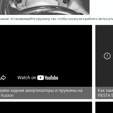
ание. Устанавливайте пружину так, чтобы конец ее крайнего витка уп
Как заменить пружины задней подвески на FORD
 Fusion
FIESTA