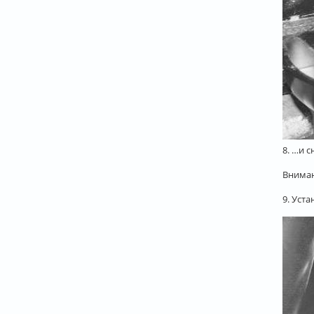
8. …и 
Вниман
9. Уст