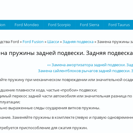
ion
Ford Mondeo
Ford Scorpio
Ford Sierra
Ford Taurus
десь
дства Ford
»
Ford Fusion
»
Шасси
»
Задняя подвеска
»
Замена пружины за
на пружины задней подвески. Задняя подвеска 
‹‹‹ Замена амортизатора задней подвески. Зад
Замена сайлентблоков рычагов задней подвески. За
йте пружину при механическом повреждении или значительной осадке
удшение плавности хода, частые «пробои» подвески;
димый перекос задней части автомобиля или значительная разница по 
сплуатации;
льно выраженные следы соударения витков пружины.
ание. Заменяйте пружины в комплекте (левую и правую одновременн
требуется приспособление для сжатия пружин.