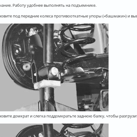
ание. Работу удобнее выполнять на подъемнике.
ановите под передние колеса противооткатные упоры («башмаки») и выв
ановите домкрат и слегка поддомкратьте заднюю балку, чтобы разгруз