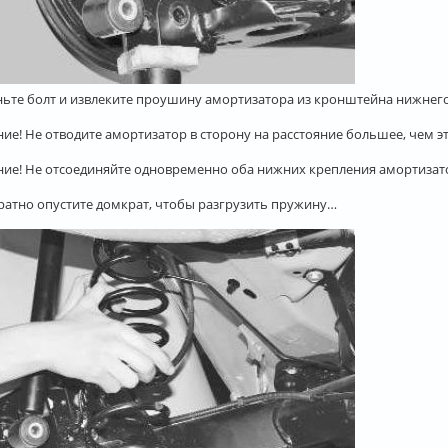
ньте болт и извлеките проушину амортизатора из кронштейна нижнего
ие! Не отводите амортизатор в сторону на расстояние большее, чем э
ие! Не отсоединяйте одновременно оба нижних крепления амортизато
уратно опустите домкрат, чтобы разгрузить пружину…