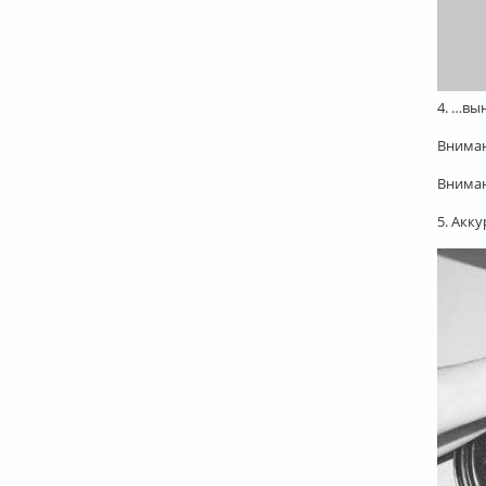
4. …вы
Вниман
Вниман
5. Акк