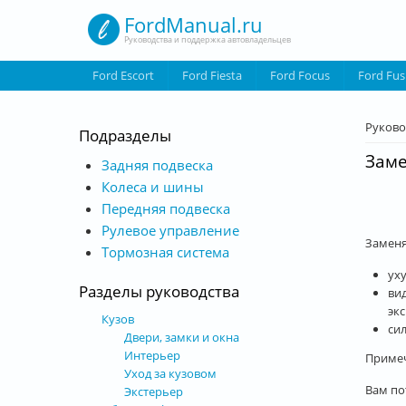
Перейти к основному содержанию
FordManual.ru
Руководства и поддержка автовладельцев
Ford Escort
Ford Fiesta
Ford Focus
Ford Fus
Вы з
Руково
Подразделы
Заме
Задняя подвеска
Колеса и шины
Передняя подвеска
Рулевое управление
Заменя
Тормозная система
ух
Разделы руководства
ви
эк
Кузов
си
Двери, замки и окна
Интерьер
Примеч
Уход за кузовом
Вам по
Экстерьер