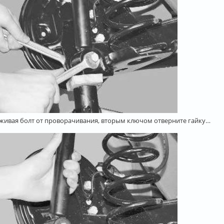
рживая болт от проворачивания, вторым ключом отверните гайку…