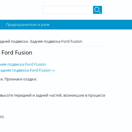
Форма поиска
Поиск
Предохранители и реле
дней подвески. Задняя подвеска Ford Fusion
Ford Fusion
няя подвеска Ford Fusion
дняя подвеска Ford Fusion ›››
. Признаки осадки:
высоте передней и задней частей, возникшие в процессе
о).