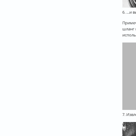
6. …и 
Примеч
шланг 
исполь
7. Изв