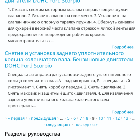
двигатели DOHC Ford Scorpio
1. Смазать свежим моторным маслом направляющие втулки
клапанов. 2. Вставить клапан на свое место. 3. Установить на
клапан нижнюю опорную тарелку пружин. 4. Обернуть канавки
для сухарей в верхней части клапана отрезком липкой ленты для
предохранения от повреждения рабочих кромок
маслоотражательных...
Подробнее..
Снятие и установка заднего уплотнительного
кольца коленчатого вала. Бензиновые двигатели
DOHC Ford Scorpio
Специальная оправка для установки заднего уплотнительного
кольца коленчатого вала А – задняя крышка, В – специальный
инструмент 1. Снять коробку передач. 2. Снять сцепление. 3.
Снять маховик и защитный щиток двигателя. 4. Для извлечения
заднего уплотнительного кольца коленчатого вала
просверлить...
Подробнее..
Страницы
« первая
‹ предыдущая
…
5
6
7
8
9
10
11
12
13
…
следующая ›
последняя »
Разделы руководства