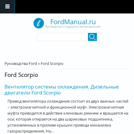
Перейти к основному содержанию
FordManual.ru
Руководства и поддержка автовладельцев
Форма поиска
Поиск
Вы здесь
Руководства Ford
»
Ford Scorpio
Ford Scorpio
Вентилятор системы охлаждения. Дизельные
двигатели Ford Scorpio
Привод вентилятора охлаждения состоит из двух важных частей
– электромагнитной и фрикционной муфт. Электромагнитная
муфта приводится в действие клиновым ремнем и вращается на
оси, которая опирается на два шариковых подшипника,
установленных в приливе крышки привода механизма
газораспределения. На...