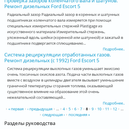
Проверка зазоров коленчатого вала и шатунов.
Ремонт дизельных Ford Escort 5
Радиальный зазор Радиальный зазор в коренных и шатунных
подшипниках коленчатого вала измеряется при помощи
специальных измерительных стержней Plastigage из
искусственного материала Измерительный стержень,
уложенный вдоль шейки (коренной или шатунной) и зажатый в
подшипнике подвергается сплющиванию...
Подробнее..
Система рециркуляции отработанных газов.
Ремонт дизельных (с 1992) Ford Escort 5
Система рециркуляции выхлопных газов уменьшает эмиссию
очень токсичных окислов азота. Подача части выхлопных газов
вместе с воздухом в цилиндры двигателя вызывает уменьшение
граничной температуры сгорания топлива, оказывающей
существенное влияние на образование этой очень
нежелательной составляющей...
Подробнее..
Страницы
« первая
‹ предыдущая
…
4
5
6
7
8
9
10
11
12
…
следующая ›
последняя »
Разделы руководства