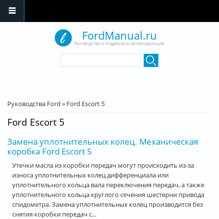
Перейти к основному содержанию
FordManual.ru
Руководства и поддержка автовладельцев
Форма поиска
Поиск
Вы здесь
Руководства Ford
»
Ford Escort 5
Ford Escort 5
Замена уплотнительных колец. Механическая
коробка Ford Escort 5
Утечки масла из коробки передач могут происходить из-за
износа уплотнительных колец дифференциала или
уплотнительного кольца вала переключения передач, а также
уплотнительного кольца круглого сечения шестерни привода
спидометра. Замена уплотнительных колец производится без
снятия коробки передач с...