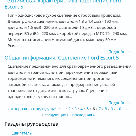
Техническая характеристика. Сцепление Ford
Escort 5
Тип - однодисковое сухое сцепление с тросовым приводом.
Диаметр диска сцепления: двигатели 1,3 и 1.4 дм3 - 190 мм;
двигатели 1.6 дм3 - 220 мм; двигатели 1.8 дм3: с коробкой
передач В5 и iB5 - 220 мм; с коробкой передач МТХ-75 - 240 мм.
Моменты затягивании Нажимной диск к маховику 30 Нм
Рычаг...
Подробнее..
Общая информация. Сцепление Ford Escort 5
Сцепление предназначено для кратковременного разъединения
двигателя и трансмиссии при переключении передач или
торможении и плавного их соединения при трогании
автомобиля с места, а также для предохранения деталей
трансмиссии от динамических нагрузок. Сцепление
однодисковое, сухое, постоянно...
Подробнее..
Страницы
« первая
‹ предыдущая
…
2
3
4
5
6
7
8
9
10
…
следующая ›
последняя »
Разделы руководства
Двигатель