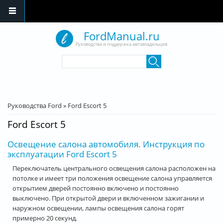
Перейти к основному содержанию
FordManual.ru
Руководства и поддержка автовладельцев
Форма поиска
Поиск
Вы здесь
Руководства Ford
»
Ford Escort 5
Ford Escort 5
Освещение салона автомобиля. Инструкция по
эксплуатации Ford Escort 5
Переключатель центрального освещения салона расположен на
потолке и имеет три положения освещение салона управляется
открытием дверей постоянно включено и постоянно
выключено. При открытой двери и включенном зажигании и
наружном освещении, лампы освещения салона горят
примерно 20 секунд.