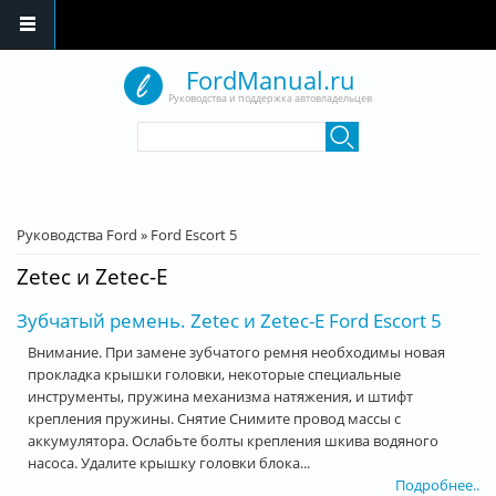
Перейти к основному содержанию
FordManual.ru
Руководства и поддержка автовладельцев
Форма поиска
Поиск
Вы здесь
Руководства Ford
»
Ford Escort 5
Zetec и Zetec-E
Зубчатый ремень. Zetec и Zetec-E Ford Escort 5
Внимание. При замене зубчатого ремня необходимы новая
прокладка крышки головки, некоторые специальные
инструменты, пружина механизма натяжения, и штифт
крепления пружины. Снятие Снимите провод массы с
аккумулятора. Ослабьте болты крепления шкива водяного
насоса. Удалите крышку головки блока...
Подробнее..