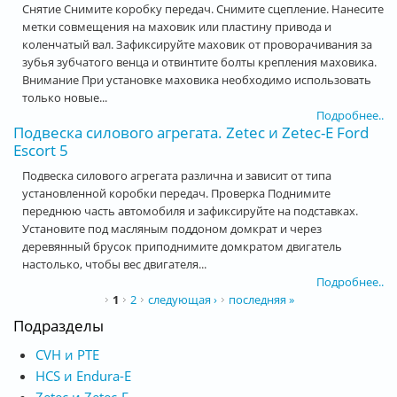
Снятие Снимите коробку передач. Снимите сцепление. Нанесите
метки совмещения на маховик или пластину привода и
коленчатый вал. Зафиксируйте маховик от проворачивания за
зубья зубчатого венца и отвинтите болты крепления маховика.
Внимание При установке маховика необходимо использовать
только новые...
Подробнее..
Подвеска силового агрегата. Zetec и Zetec-E Ford
Escort 5
Подвеска силового агрегата различна и зависит от типа
установленной коробки передач. Проверка Поднимите
переднюю часть автомобиля и зафиксируйте на подставках.
Установите под масляным поддоном домкрат и через
деревянный брусок приподнимите домкратом двигатель
настолько, чтобы вес двигателя...
Подробнее..
Страницы
1
2
следующая ›
последняя »
Подразделы
CVH и РТЕ
HCS и Endura-E
Zetec и Zetec-E