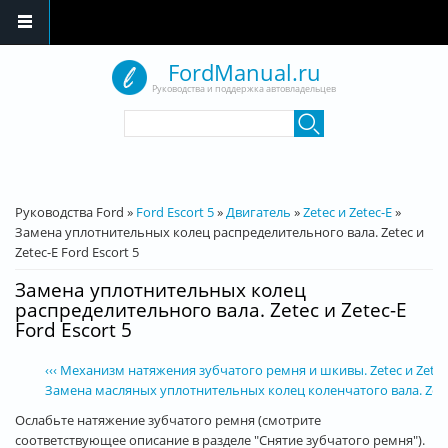
Перейти к основному содержанию
FordManual.ru
Руководства и поддержка автовладельцев
Форма поиска
Поиск
Вы здесь
Руководства Ford
»
Ford Escort 5
»
Двигатель
»
Zetec и Zetec-E
»
Замена уплотнительных колец распределительного вала. Zetec и
Zetec-E Ford Escort 5
Замена уплотнительных колец
распределительного вала. Zetec и Zetec-E
Ford Escort 5
‹‹‹ Механизм натяжения зубчатого ремня и шкивы. Zetec и Zetec-
Замена масляных уплотнительных колец коленчатого вала. Zetec и
Ослабьте натяжение зубчатого ремня (смотрите
соответствующее описание в разделе "Снятие зубчатого ремня").