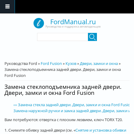
Перейти к основному содержанию
FordManual.ru
Руководства и поддержка автовладельцев
Форма поиска
Поиск
Вы здесь
Руководства Ford
»
Ford Fusion
»
Кузов
»
Двери, замки и окна
»
Замена стеклоподъемника задней двери. Двери, замки и окна
Ford Fusion
Замена стеклоподъемника задней двери.
Двери, замки и окна Ford Fusion
‹‹‹ Замена стекла задней двери. Двери, замки и окна Ford Fusion
Замена наружной ручки и замка задней двери. Двери, замки и ок
Вам потребуются: отвертка с плоским лезвием, ключ TORX T20.
1. Снимите обивку задней двери (см. «
Снятие и установка обивки