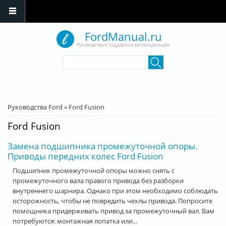
Перейти к основному содержанию
FordManual.ru
Руководства и поддержка автовладельцев
Форма поиска
Поиск
Вы здесь
Руководства Ford
»
Ford Fusion
Ford Fusion
Замена подшипника промежуточной опоры.
Приводы передних колес Ford Fusion
Подшипник промежуточной опоры можно снять с
промежуточного вала правого привода без разборки
внутреннего шарнира. Однако при этом необходимо соблюдать
осторожность, чтобы не повредить чехлы привода. Попросите
помощника придерживать привод за промежуточный вал. Вам
потребуются: монтажная лопатка или...