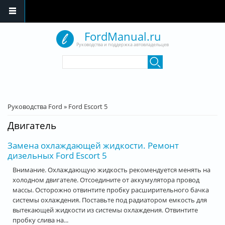
Перейти к основному содержанию
FordManual.ru
Руководства и поддержка автовладельцев
Форма поиска
Поиск
Вы здесь
Руководства Ford
»
Ford Escort 5
Двигатель
Замена охлаждающей жидкости. Ремонт
дизельных Ford Escort 5
Внимание. Охлаждающую жидкость рекомендуется менять на
холодном двигателе. Отсоедините от аккумулятора провод
массы. Осторожно отвинтите пробку расширительного бачка
системы охлаждения. Поставьте под радиатором емкость для
вытекающей жидкости из системы охлаждения. Отвинтите
пробку слива на...