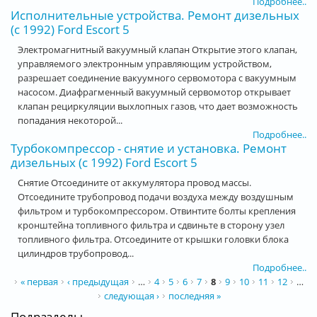
Подробнее..
Исполнительные устройства. Ремонт дизельных
(с 1992) Ford Escort 5
Электромагнитный вакуумный клапан Открытие этого клапан,
управляемого электронным управляющим устройством,
разрешает соединение вакуумного сервомотора с вакуумным
насосом. Диафрагменный вакуумный сервомотор открывает
клапан рециркуляции выхлопных газов, что дает возможность
попадания некоторой...
Подробнее..
Турбокомпрессор - снятие и установка. Ремонт
дизельных (с 1992) Ford Escort 5
Снятие Отсоедините от аккумулятора провод массы.
Отсоедините трубопровод подачи воздуха между воздушным
фильтром и турбокомпрессором. Отвинтите болты крепления
кронштейна топливного фильтра и сдвиньте в сторону узел
топливного фильтра. Отсоедините от крышки головки блока
цилиндров трубопровод...
Подробнее..
Страницы
« первая
‹ предыдущая
…
4
5
6
7
8
9
10
11
12
…
следующая ›
последняя »
Подразделы