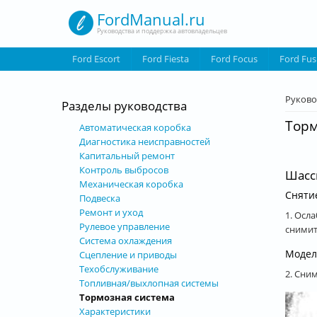
Перейти к основному содержанию
FordManual.ru
Руководства и поддержка автовладельцев
Ford Escort
Ford Fiesta
Ford Focus
Ford Fus
Вы з
Руково
Разделы руководства
Торм
Автоматическая коробка
Диагностика неисправностей
Капитальный ремонт
Контроль выбросов
Шасс
Механическая коробка
Сняти
Подвеска
Ремонт и уход
1. Осл
Рулевое управление
снимит
Система охлаждения
Модел
Сцепление и приводы
Техобслуживание
2. Сни
Топливная/выхлопная системы
Тормозная система
Характеристики