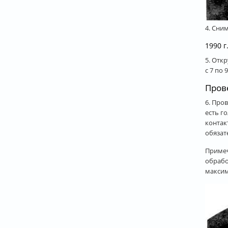
4. Сни
1990 г
5. Отк
с 7 по 
Пров
6. Про
есть г
контак
обязат
Примеч
обрабо
максим