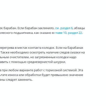
ек барабан. Если барабан заклинило,
см. раздел 6
, абзацы
 колесного подшипника, как сказано в
главе 10, раздел 22
.
ерегрева в местах контакта колодок. Если на барабанах
. Также необходимо осмотреть наличие следов смазки на
льным очистителем, но загрязненные колодки надо
авить с помощью среднезернистой шкурки.
 при любом варианте работ с тормозной системой. Эта
ьтате износа или обработки будет превышено значение
аны следует заменить.