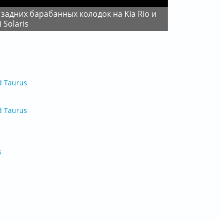
 Solaris
d Taurus
d Taurus
s