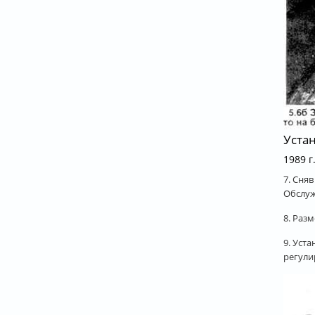
Уста
1989 г
7. Сня
Обслуж
8. Раз
9. Уст
регули