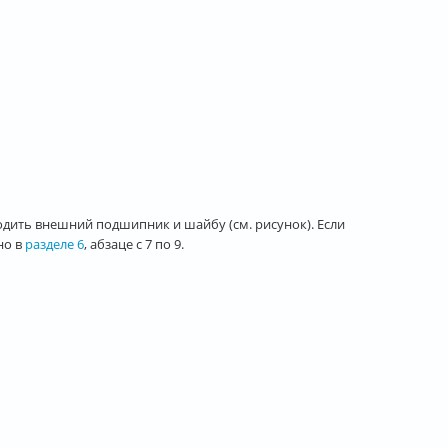
одить внешний подшипник и шайбу (см. рисунок). Если
но в
разделе 6
, абзаце с 7 по 9.