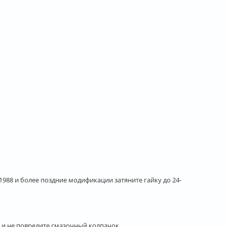
; 1988 и более поздние модификации затяните гайку до 24-
 и не повредите смазочный колпачок.