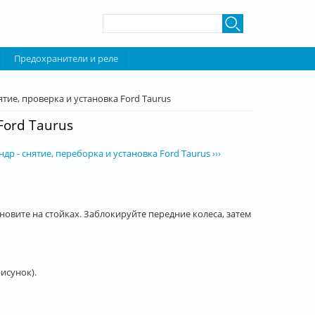
Форма поиска
Поиск
Предохранители и реле
тие, проверка и установка Ford Taurus
Ford Taurus
р - снятие, переборка и установка Ford Taurus ›››
новите на стойках. Заблокируйте передние колеса, затем
исунок).