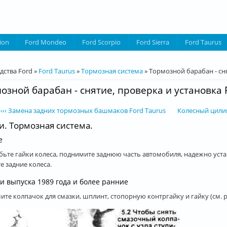
ion
Ford Mondeo
Ford Scorpio
Ford Sierra
Ford Taurus
десь
дства Ford
»
Ford Taurus
»
Тормозная система
»
Тормозной барабан - сня
озной барабан - снятие, проверка и установка 
‹‹‹ Замена задних тормозных башмаков Ford Taurus
Колесный цилинд
и. Тормозная система.
е
абьте гайки колеса, поднимите заднюю часть автомобиля, надежно уста
е задние колеса.
и выпуска 1989 года и более ранние
мите колпачок для смазки, шплинт, стопорную контргайку и гайку (см. р