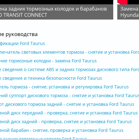
Замена задних барабанных колодок на Kia Rio и
D TRANSIT CONNECT
Hyundai
ие руководства
фикации Ford Taurus
ючатель световых элементов тормоза - снятие и установка For
ние тормозные колодки - замена Ford Taurus
сведения о системе ABS и задних тормозах дискового типа For
 сведение и техника безопасности Ford Taurus
ель тормоза - снятие, установка и регулировка Ford Taurus
ий суппорт дискового тормоза - снятие и установка Ford Tauru
т дискового тормоза задний - снятие и установка Ford Taurus
ной диск передний - проверка, снятие и установка Ford Taurus
ной диск задний - проверка, снятие и установка Ford Taurus
ной барабан - снятие, проверка и установка Ford Taurus
а задних тормозных колодок Ford Taurus