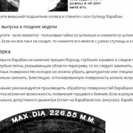
мите внешний подшипник колеса и стяните с оси ступицу барабан.
. выпуска и поздние модели
рутите - если имеются - толчковые гайки со шпильки и снимите со шпил
9. Если он все-таки не сходит, то снимите его вместе с узлом ступицы и
ерка
верьте барабан на наличие трещин борозд, глубоких канавок и следов п
олубые пятна, указывающие области перегрева, то их следует заменить
тных поверхностях колодок их можно убрать денатуратом или специа
ельно сменить. Блестящую. отполированную поверхность можно испр
ание: рекомендуется производить обработку поверхностей барабанов
тка исключит возможность появления торцевого биения. Если в резул
ально допустимого диаметра (отлит на барабане) (см. рисунок), бараб