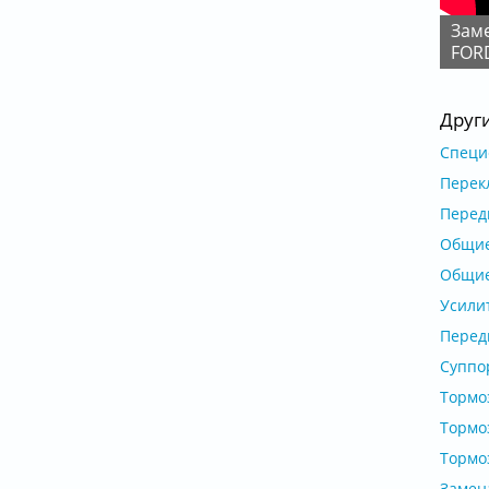
Замена задних тормозных колодок и барабанов
FOR
Друг
Специ
Перекл
Перед
Общие 
Общие
Усилит
Передн
Суппор
Тормоз
Тормоз
Тормоз
Замен