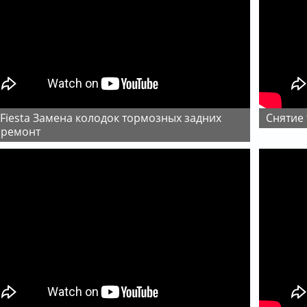
Снятие
оремонт