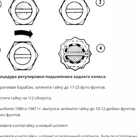
роцедура регулировки подшипника заднего колеса.
орачивая барабан, затяните гайку до 17-25 футо-фунтов.
стите гайку на 1/2 оборота.
омобили 1986 и 1987 гг. выпуска: затяните гайку до 10-12 дюймо-фунтов
мо-фунтов.
ановите контргайку и новый шплинт.
тановите контргайку, шплинт и смазочный колпачок. Будьте осторожны