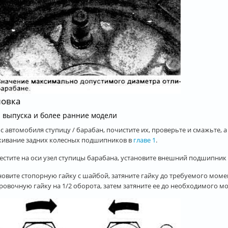
новка
. выпуска и более ранние модели
в с автомобиля ступицу / барабан, почистите их, проверьте и смажьте
ивание задних колесных подшипников в
главе 1
.
местите на оси узел ступицы барабана, установите внешний подшипник 
ановите стопорную гайку с шайбой, затяните гайку до требуемого моме
ровочную гайку на 1/2 оборота, затем затяните ее до необходимого мо