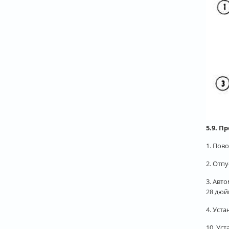
5.9. П
1. Пов
2. Отпу
3. Авт
28 дюй
4. Уст
10. Ус