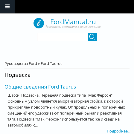
Перейти к основному содержанию
FordManual.ru
Руководства и поддержка автовладельцев
Форма поиска
Поиск
Вы здесь
Руководства Ford
»
Ford Taurus
Подвеска
Общие сведения Ford Taurus
Шасси. Подвеска. Передняя подвеска типа "Мак Ферсон".
Основным узлом является амортизаторная стойка, к которой
прикреплен поворотный кулак. От продольных и поперечных
смещений его удерживают поперечный рычаг и реактивная
тяга. Подвеска "Мак Ферсон" используется так же и сзади на
автомобилях с...
Подробнее..