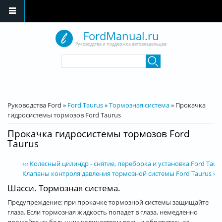
Перейти к основному содержанию
FordManual.ru
Руководства и поддержка автовладельцев
Форма поиска
Поиск
Вы здесь
Руководства Ford
»
Ford Taurus
»
Тормозная система
»
Прокачка
гидросистемы тормозов Ford Taurus
Прокачка гидросистемы тормозов Ford
Taurus
‹‹‹ Колесный цилиндр - снятие, переборка и установка Ford Taur
Клапаны контроля давления тормозной системы Ford Taurus ›››
Шасси. Тормозная система.
Предупреждение: при прокачке тормозной системы защищайте
глаза. Если тормозная жидкость попадет в глаза, немедленно
промойте их большим количеством воды и обратитесь за