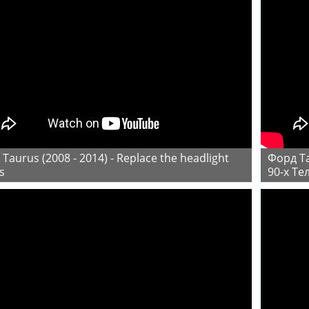
Форд Таурус 2 поколение 3.0л V6 145л с, легенда
s
90-х Тел