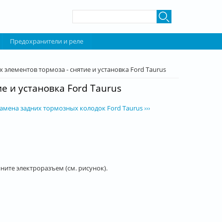
Форма поиска
Поиск
Предохранители и реле
элементов тормоза - снятие и установка Ford Taurus
е и установка Ford Taurus
амена задних тормозных колодок Ford Taurus ›››
ните электроразъем (см. рисунок).