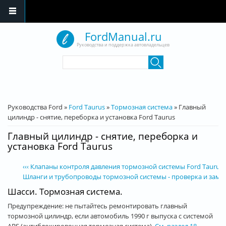
Перейти к основному содержанию
FordManual.ru
Руководства и поддержка автовладельцев
Форма поиска
Поиск
Вы здесь
Руководства Ford
»
Ford Taurus
»
Тормозная система
»
Главный
цилиндр - снятие, переборка и установка Ford Taurus
Главный цилиндр - снятие, переборка и
установка Ford Taurus
‹‹‹ Клапаны контроля давления тормозной системы Ford Taurus
Шланги и трубопроводы тормозной системы - проверка и замена
Шасси. Тормозная система.
Предупреждение: не пытайтесь ремонтировать главный
тормозной цилиндр, если автомобиль 1990 г выпуска с системой
ABS (антиблокировочная тормозная система).
См. раздел 18
.