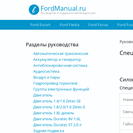
Перейти к основному содержанию
FordManual.ru
Руководства и поддержка автовладельцев
Ford Escort
Ford Fiesta
Ford Focus
Ford Fus
Вы з
Руково
Разделы руководства
Спец
Автоматическая трансмиссия
Аккумулятор и генератор
Антиблокировочная система
Аудиосистема
Воздух и пары
Силов
Гидропривод тормозов
Специ
Группа электронных функций
Двигатель
Наим
Двигатель 1.4/1.6 Zetec-SE
Двигатель 1.8/2.0/1.6 Zetec-E
Свеч
Двигатель 1.8L дизель
Двигатель Duratec 8V 1.6L
Гайк
Двигатель Duratec ST 2.0 л
Задняя подвеска