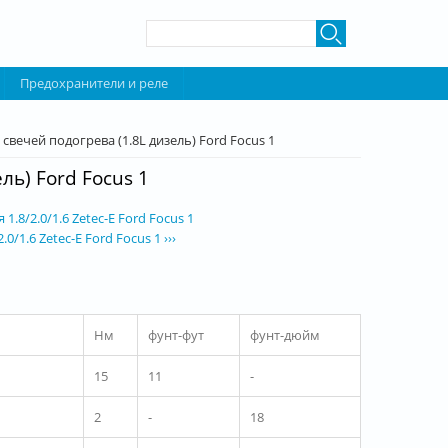
Форма поиска
Поиск
Предохранители и реле
вечей подогрева (1.8L дизель) Ford Focus 1
ь) Ford Focus 1
.8/2.0/1.6 Zetec-E Ford Focus 1
/1.6 Zetec-E Ford Focus 1 ›››
Нм
фунт-фут
фунт-дюйм
15
11
-
2
-
18