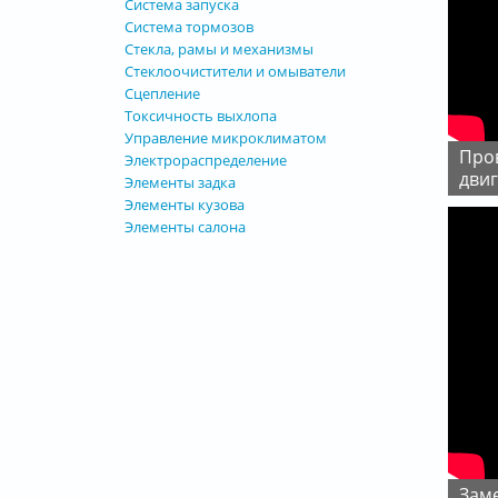
Система запуска
Система тормозов
Стекла, рамы и механизмы
Стеклоочистители и омыватели
Сцепление
Токсичность выхлопа
Управление микроклиматом
Проверка и замена свечей накала дизельного
Электрораспределение
двиг
Элементы задка
Элементы кузова
Элементы салона
Зам