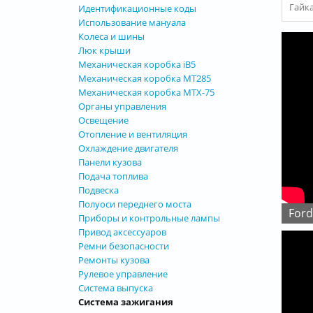
Гайк
Идентификационные коды
Использование мануала
Колеса и шины
Люк крыши
Механическая коробка iB5
Механическая коробка MT285
Механическая коробка MTX-75
Органы управления
Освещение
Отопление и вентиляция
Охлаждение двигателя
Панели кузова
Подача топлива
Подвеска
Полуоси переднего моста
For
Приборы и контрольные лампы
Привод аксессуаров
Ремни безопасности
Ремонты кузова
Рулевое управление
Система выпуска
Система зажигания