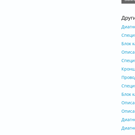
Друг
Диагно
Специф
Блок к
Описан
Специф
Кроншт
Провод
Специф
Блок к
Описан
Описан
Диагно
Диагно