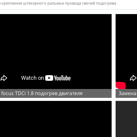
а крепления штекерного разъема провода свечей подогрева
d focus TDCi 1.8 подогрев двигателя
замена