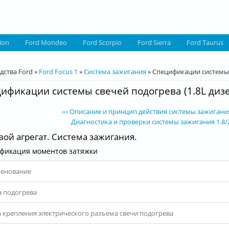
ion
Ford Mondeo
Ford Scorpio
Ford Sierra
Ford Taurus
десь
дства Ford
»
Ford Focus 1
»
Система зажигания
»
Спецификации системы с
ификации системы свечей подогрева (1.8L дизел
‹‹‹ Описание и принцип действия системы зажигания 1
Диагностика и проверки системы зажигания 1.8/2.0
ой агрегат. Система зажигания.
фикация моментов затяжки
енование
а подогрева
а крепления электрического разъема свечи подогрева