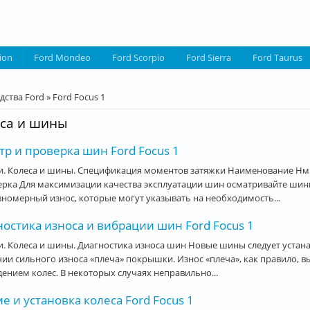
ion
Ford Mondeo
Ford Scorpio
Ford Sierra
Ford Taurus
десь
дства Ford
»
Ford Focus 1
са и шины
р и проверка шин Ford Focus 1
. Колеса и шины. Спецификация моментов затяжки Наименование Нм ф
ерка Для максимизации качества эксплуатации шин осматривайте шин
номерный износ, которые могут указывать на необходимость...
остика износа и вибрации шин Ford Focus 1
. Колеса и шины. Диагностика износа шин Новые шины следует устана
чии сильного износа «плеча» покрышки. Износ «плеча», как правило
ением колес. В некоторых случаях неправильно...
е и установка колеса Ford Focus 1