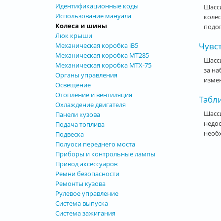
Идентификационные коды
Шасси
Использование мануала
колес
Колеса и шины
подоп
Люк крыши
Чувст
Механическая коробка iB5
Механическая коробка MT285
Шасси
Механическая коробка MTX-75
за на
Органы управления
измен
Освещение
Отопление и вентиляция
Табл
Охлаждение двигателя
Шасс
Панели кузова
недос
Подача топлива
необх
Подвеска
Полуоси переднего моста
Приборы и контрольные лампы
Привод аксессуаров
Ремни безопасности
Ремонты кузова
Рулевое управление
Система выпуска
Система зажигания