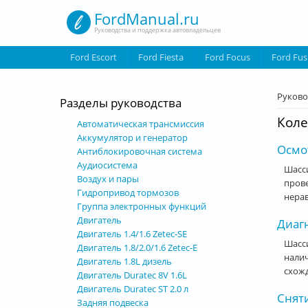
Перейти к основному содержанию
FordManual.ru
Руководства и поддержка автовладельцев
Ford Escort
Ford Fiesta
Ford Focus
Ford Fus
Вы з
Руково
Разделы руководства
Коле
Автоматическая трансмиссия
Аккумулятор и генератор
Осмот
Антиблокировочная система
Аудиосистема
Шасси
Воздух и пары
пров
Гидропривод тормозов
нерав
Группа электронных функций
Двигатель
Диагн
Двигатель 1.4/1.6 Zetec-SE
Шасси
Двигатель 1.8/2.0/1.6 Zetec-E
нали
Двигатель 1.8L дизель
схожд
Двигатель Duratec 8V 1.6L
Двигатель Duratec ST 2.0 л
Сняти
Задняя подвеска