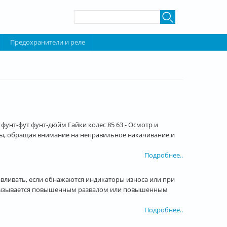
Форма поиска
Поиск
Предохранители и реле
унт-фут фунт-дюйм Гайки колес 85 63 - Осмотр и
ы, обращая внимание на неправильное накачивание и
Подробнее..
вливать, если обнажаются индикаторы износа или при
, вызывается повышенным развалом или повышенным
Подробнее..