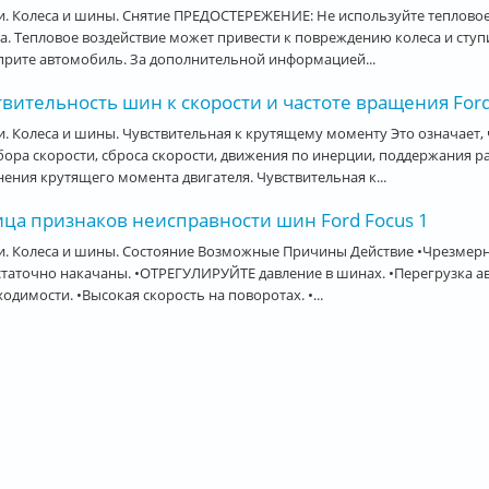
. Колеса и шины. Снятие ПРЕДОСТЕРЕЖЕНИЕ: Не используйте тепловое
а. Тепловое воздействие может привести к повреждению колеса и ступиц
рите автомобиль. За дополнительной информацией...
вительность шин к скорости и частоте вращения Ford
. Колеса и шины. Чувствительная к крутящему моменту Это означает, 
бора скорости, сброса скорости, движения по инерции, поддержания
ения крутящего момента двигателя. Чувствительная к...
ица признаков неисправности шин Ford Focus 1
и. Колеса и шины. Состояние Возможные Причины Действие •Чрезмер
таточно накачаны. •ОТРЕГУЛИРУЙТЕ давление в шинах. •Перегрузка 
одимости. •Высокая скорость на поворотах. •...