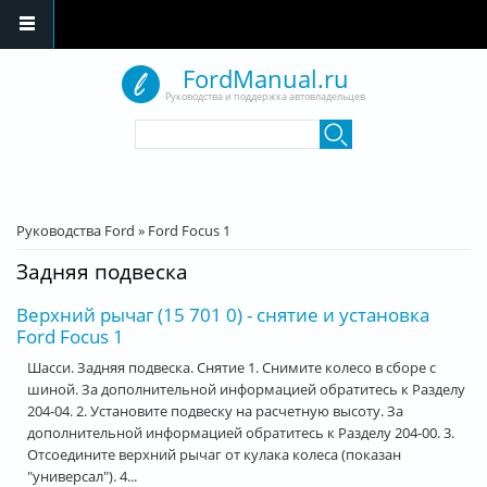
Перейти к основному содержанию
FordManual.ru
Руководства и поддержка автовладельцев
Форма поиска
Поиск
Вы здесь
Руководства Ford
»
Ford Focus 1
Задняя подвеска
Верхний рычаг (15 701 0) - снятие и установка
Ford Focus 1
Шасси. Задняя подвеска. Снятие 1. Снимите колесо в сборе с
шиной. За дополнительной информацией обратитесь к Разделу
204-04. 2. Установите подвеску на расчетную высоту. За
дополнительной информацией обратитесь к Разделу 204-00. 3.
Отсоедините верхний рычаг от кулака колеса (показан
"универсал"). 4...