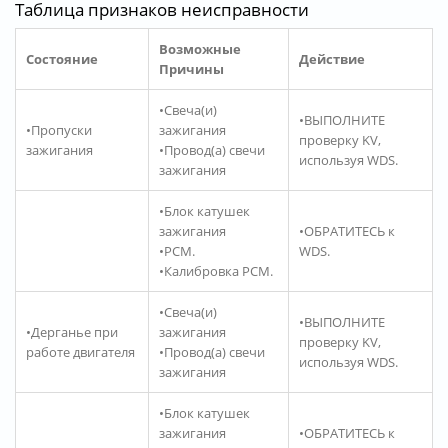
Таблица признаков неисправности
Возможные
Состояние
Действие
Причины
•Свеча(и)
•ВЫПОЛНИТЕ
•Пропуски
зажигания
проверку KV,
зажигания
•Провод(а) свечи
используя WDS.
зажигания
•Блок катушек
зажигания
•ОБРАТИТЕСЬ к
•PCM.
WDS.
•Калибровка PCM.
•Свеча(и)
•ВЫПОЛНИТЕ
•Дерганье при
зажигания
проверку KV,
работе двигателя
•Провод(а) свечи
используя WDS.
зажигания
•Блок катушек
зажигания
•ОБРАТИТЕСЬ к