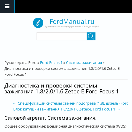
Перейти к основному содержанию
FordManual.ru
Руководства и поддержка автовладельцев
Форма поиска
Поиск
Вы здесь
Руководства Ford
»
Ford Focus 1
»
Система зажигания
»
Диагностика и проверки системы зажигания 1.8/2.0/1.6 Zetec-E
Ford Focus 1
Диагностика и проверки системы
зажигания 1.8/2.0/1.6 Zetec-E Ford Focus 1
‹‹‹ Спецификации системы свечей подогрева (1.8L дизель) Ford F
Блок катушки зажигания 1.8/2.0/1.6 Zetec-E Ford Focus 1 ›››
Силовой агрегат. Система зажигания.
Общее оборудование: Всемирная диагностическая система (WDS).