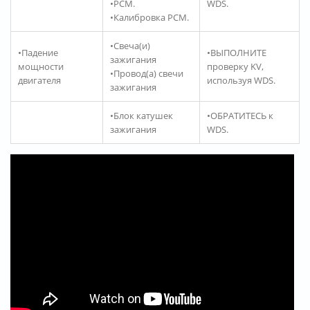
•PCM.
WDS.
•Калибровка PCM.
•Свеча(и)
•Падение
•ВЫПОЛНИТЕ
зажигания
мощности
проверку KV,
•Провод(а) свечи
двигателя
используя WDS.
зажигания
•Блок катушек
•ОБРАТИТЕСЬ к
зажигания
WDS.