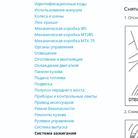
Идентификационные коды
Снят
Использование мануала
Колеса и шины
1. Отс
Люк крыши
Механическая коробка iB5
Механическая коробка MT285
Механическая коробка MTX-75
Органы управления
Освещение
Отопление и вентиляция
Охлаждение двигателя
Панели кузова
Подача топлива
Подвеска
Полуоси переднего моста
Приборы и контрольные лампы
Привод аксессуаров
Ремни безопасности
2. Сни
Ремонты кузова
Рулевое управление
Система выпуска
Система зажигания