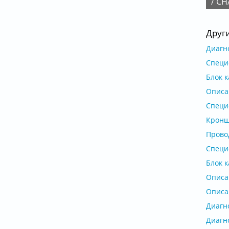
/ CH
Друг
Диагно
Специф
Блок к
Описан
Специф
Кроншт
Провод
Специф
Блок к
Описан
Описан
Диагно
Диагно