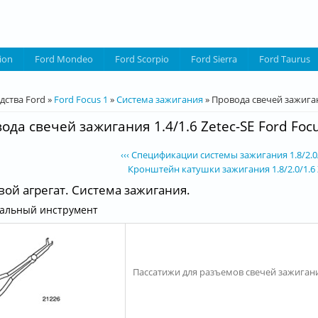
ion
Ford Mondeo
Ford Scorpio
Ford Sierra
Ford Taurus
десь
дства Ford
»
Ford Focus 1
»
Система зажигания
»
Провода свечей зажигани
ода свечей зажигания 1.4/1.6 Zetec-SE Ford Focu
‹‹‹ Спецификации системы зажигания 1.8/2.0/
Кронштейн катушки зажигания 1.8/2.0/1.6 Ze
ой агрегат. Система зажигания.
альный инструмент
Пассатижи для разъемов свечей зажигания. 