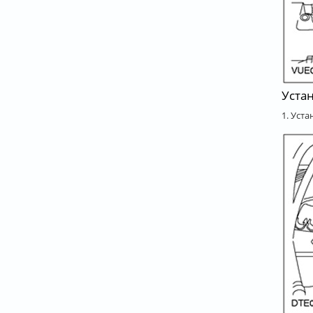
Уста
1. Уст