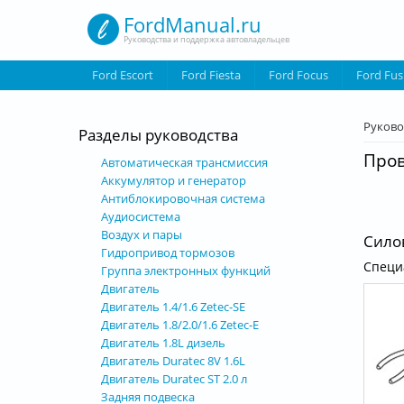
Перейти к основному содержанию
FordManual.ru
Руководства и поддержка автовладельцев
Ford Escort
Ford Fiesta
Ford Focus
Ford Fus
Вы з
Руково
Разделы руководства
Пров
Автоматическая трансмиссия
Аккумулятор и генератор
Антиблокировочная система
Аудиосистема
Воздух и пары
Силов
Гидропривод тормозов
Специ
Группа электронных функций
Двигатель
Двигатель 1.4/1.6 Zetec-SE
Двигатель 1.8/2.0/1.6 Zetec-E
Двигатель 1.8L дизель
Двигатель Duratec 8V 1.6L
Двигатель Duratec ST 2.0 л
Задняя подвеска