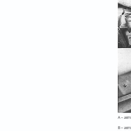
А – ав
В – авт