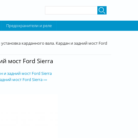
Форма поиска
Поиск
Предохранители и реле
 установка карданного вала. Кардан и задний мост Ford
й мост Ford Sierra
 и задний мост Ford Sierra
дний мост Ford Sierra ›››