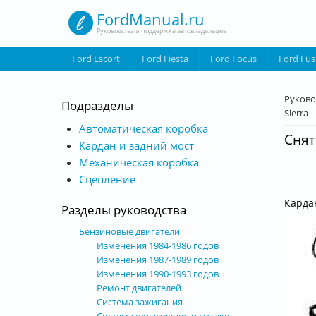
Перейти к основному содержанию
FordManual.ru
Руководства и поддержка автовладельцев
Ford Escort
Ford Fiesta
Ford Focus
Ford Fus
Вы з
Руково
Подразделы
Sierra
Автоматическая коробка
Снят
Кардан и задний мост
Механическая коробка
Сцепление
Карда
Разделы руководства
Бензиновые двигатели
Изменения 1984-1986 годов
Изменения 1987-1989 годов
Изменения 1990-1993 годов
Ремонт двигателей
Система зажигания