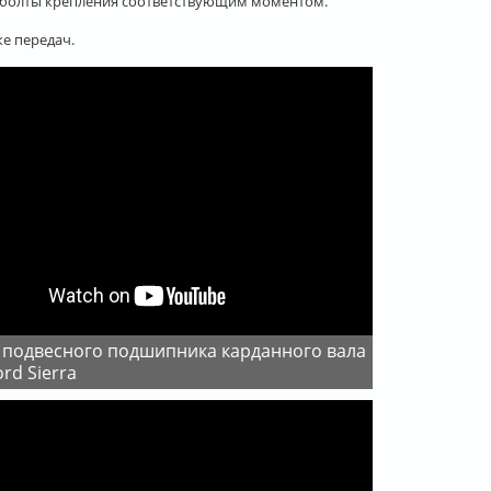
 болты крепления соответствующим моментом.
е передач.
ord Sierra