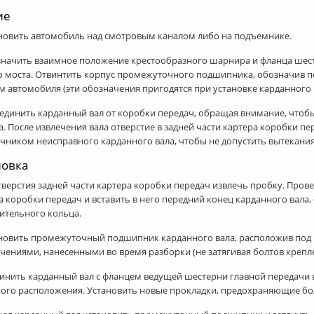
ие
новить автомобиль над смотровым каналом либо на подъемнике.
начить взаимное положение крестообразного шарнира и фланца шесте
о моста. Отвинтить корпус промежуточного подшипника, обозначив 
м автомобиля (эти обозначения пригодятся при установке карданного
единить карданный вал от коробки передач, обращая внимание, чтобы
а. После извлечения вала отверстие в задней части картера коробки п
чником неисправного карданного вала, чтобы не допустить вытекания
новка
верстия задней части картера коробки передач извлечь пробку. Пров
а коробки передач и вставить в него передний конец карданного вала
ительного кольца.
новить промежуточный подшипник карданного вала, расположив под н
чениями, нанесенными во время разборки (не затягивая болтов крепле
инить карданный вал с фланцем ведущей шестерни главной передачи 
ого расположения. Установить новые прокладки, предохраняющие бо