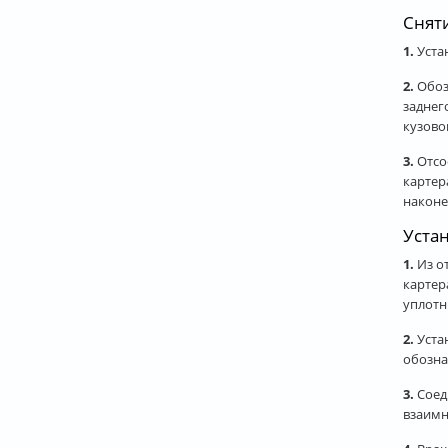
Снят
1.
Уста
2.
Обоз
заднег
кузово
3.
Отсо
картер
наконе
Уста
1.
Из от
картер
уплотн
2.
Уста
обозна
3.
Соед
взаимн