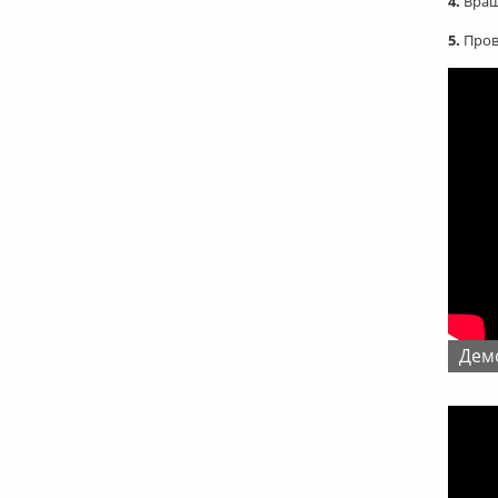
4.
Вращ
5.
Пров
Де