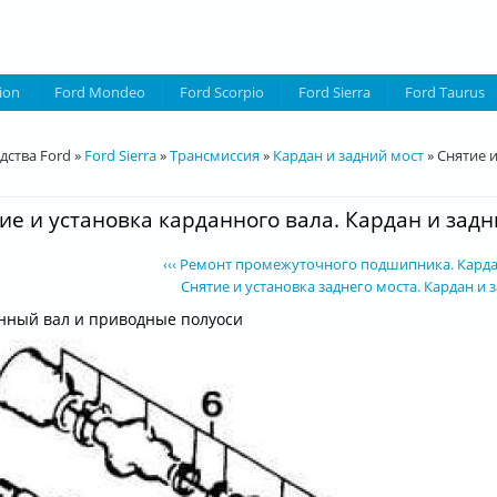
ion
Ford Mondeo
Ford Scorpio
Ford Sierra
Ford Taurus
десь
дства Ford
»
Ford Sierra
»
Трансмиссия
»
Кардан и задний мост
»
Снятие и
ие и установка карданного вала. Кардан и задни
‹‹‹ Ремонт промежуточного подшипника. Кардан
Снятие и установка заднего моста. Кардан и за
нный вал и приводные полуоси