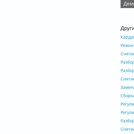
Де
Друг
Карда
Ремон
Снятие
Разбор
Разбор
Снятие
Замен
Сборка
Регул
Регули
Разбор
Снятие