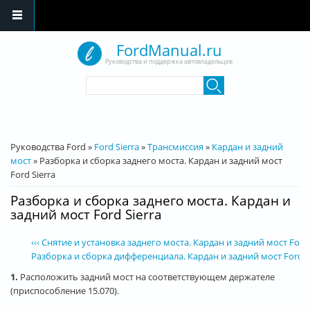
Перейти к основному содержанию
FordManual.ru
Руководства и поддержка автовладельцев
Форма поиска
Поиск
Вы здесь
Руководства Ford
»
Ford Sierra
»
Трансмиссия
»
Кардан и задний
мост
»
Разборка и сборка заднего моста. Кардан и задний мост
Ford Sierra
Разборка и сборка заднего моста. Кардан и
задний мост Ford Sierra
‹‹‹ Снятие и установка заднего моста. Кардан и задний мост Ford 
Разборка и сборка дифференциала. Кардан и задний мост Ford Sie
1.
Расположить задний мост на соответствующем держателе
(приспособление 15.070).