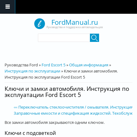
Перейти к основному содержанию
FordManual.ru
Руководства и поддержка автовладельцев
Форма поиска
Поиск
Вы здесь
Руководства Ford
»
Ford Escort 5
»
Общая информация
»
Инструкция по эксплуатации
»
Ключи и замки автомобиля.
Инструкция по эксплуатации Ford Escort 5
Ключи и замки автомобиля. Инструкция по
эксплуатации Ford Escort 5
‹‹‹ Переключатель стеклоочистителя / омывателя. Инструкция по
Заправочные емкости и спецификация жидкостей. Техобслуживани
Все замки автомобиля закрываются одним ключом.
Ключи с подсветкой