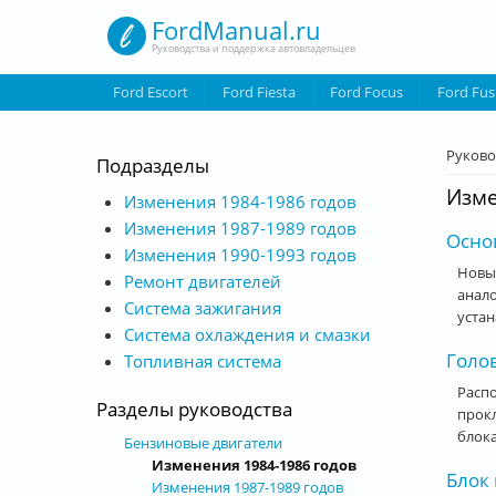
Перейти к основному содержанию
FordManual.ru
Руководства и поддержка автовладельцев
Ford Escort
Ford Fiesta
Ford Focus
Ford Fus
Вы з
Руково
Подразделы
Изме
Изменения 1984-1986 годов
Изменения 1987-1989 годов
Осно
Изменения 1990-1993 годов
Новые
Ремонт двигателей
анало
Система зажигания
устан
Система охлаждения и смазки
Голо
Топливная система
Расп
Разделы руководства
прокл
блока
Бензиновые двигатели
Изменения 1984-1986 годов
Блок
Изменения 1987-1989 годов