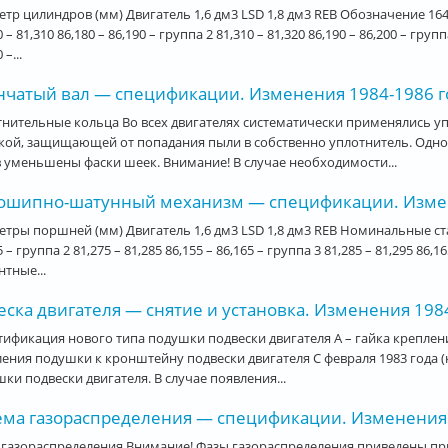
тр цилиндров (мм) Двигатель 1,6 дм3 LSD 1,8 дм3 REB Обозначение 16
 – 81,310 86,180 – 86,190 – группа 2 81,310 – 81,320 86,190 – 86,200 – групп
 –...
нчатый вал — спецификации. Изменения 1984-1986 год
нительные кольца Во всех двигателях систематически применялись у
кой, защищающей от попадания пыли в собственно уплотнитель. Одн
 уменьшены фаски шеек. Внимание! В случае необходимости...
ошипно-шатунный механизм — спецификации. Изменен
тры поршней (мм) Двигатель 1,6 дм3 LSD 1,8 дм3 REB Номинальные стан
5 – группа 2 81,275 – 81,285 86,155 – 86,165 – группа 3 81,285 – 81,295 86,16
тные...
ска двигателя — снятие и установка. Изменения 1984-
ификация нового типа подушки подвески двигателя А – гайка креплен
ения подушки к кронштейну подвески двигателя С февраля 1983 года (
ки подвески двигателя. В случае появления...
ема газораспределения — спецификации. Изменения 1
газораспределения Внимание! Фазы газораспределения приведены при