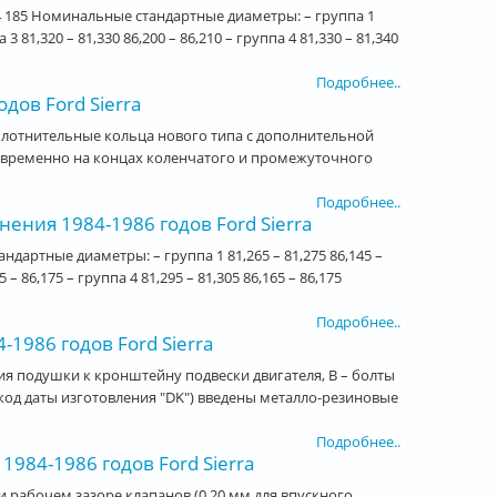
4 185 Номинальные стандартные диаметры: – группа 1
а 3 81,320 – 81,330 86,200 – 86,210 – группа 4 81,330 – 81,340
Подробнее..
ов Ford Sierra
плотнительные кольца нового типа с дополнительной
овременно на концах коленчатого и промежуточного
Подробнее..
ия 1984-1986 годов Ford Sierra
дартные диаметры: – группа 1 81,265 – 81,275 86,145 –
5 – 86,175 – группа 4 81,295 – 81,305 86,165 – 86,175
Подробнее..
1986 годов Ford Sierra
ия подушки к кронштейну подвески двигателя, В – болты
код даты изготовления "DK") введены металло-резиновые
Подробнее..
984-1986 годов Ford Sierra
 рабочем зазоре клапанов (0,20 мм для впускного