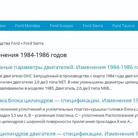
ion
Ford Mondeo
Ford Scorpio
Ford Sierra
Ford Taurus
десь
дства Ford
»
Ford Sierra
нения 1984-1986 годов
вные параметры двигателей. Изменения 1984-1986 год
 двигатели ОНС Запущенный в производство с марта 1984 года двигате
гичен двигателю 2,0 дм3 типа NET. В нем уменьшены диаметры цилиндро
авливаемом в моделях 1985. Двигатель 2,0 дм3 типа NRB...
вка блока цилиндров — спецификации. Изменения 1984
оложение уплотнений и усилительных пластин крышки головки блока 
адки 5,5 мм А, В – усиленная пластина, С – уплотнение Расположение
 цилиндров с шириной поверхности прилегания прокладки 8 мм А...
 цилиндров двигателя — спецификации. Изменения 198