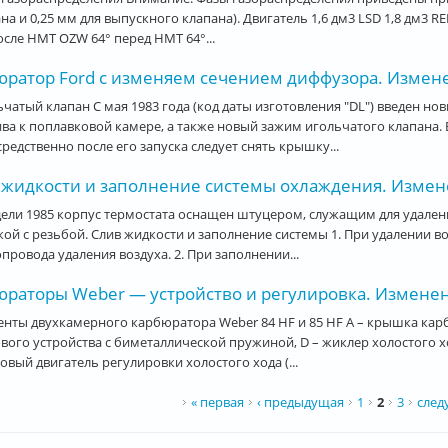
на и 0,25 мм для выпускного клапана). Двигатель 1,6 дм3 LSD 1,8 дм3 
осле НМТ OZW 64° перед НМТ 64°...
юратор Ford с изменяем сечением диффузора. Изменен
чатый клапан С мая 1983 года (код даты изготовления "DL") введен н
ва к поплавковой камере, а также новый зажим игольчатого клапана.
редственно после его запуска следует снять крышку...
 жидкости и заполнение системы охлаждения. Изменен
ели 1985 корпус термостата оснащен штуцером, служащим для удалени
ой с резьбой. Слив жидкости и заполнение системы 1. При удалении в
провода удаления воздуха. 2. При заполнении...
раторы Weber — устройство и регулировка. Изменени
нты двухкамерного карбюратора Weber 84 HF и 85 HF А – крышка карбю
вого устройства с биметаллической пружиной, D – жиклер холостого хо
овый двигатель регулировки холостого хода (...
ницы
« первая
‹ предыдущая
1
2
3
след