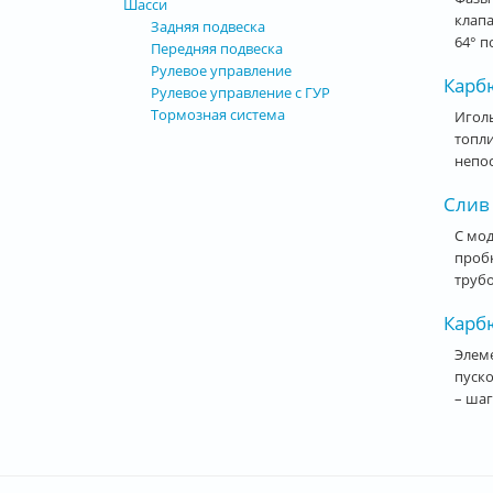
Шасси
клапа
Задняя подвеска
64° п
Передняя подвеска
Рулевое управление
Карб
Рулевое управление с ГУР
Тормозная система
Иголь
топли
непос
Слив
С мод
пробк
трубо
Карбю
Элеме
пуско
– шаг
Стра