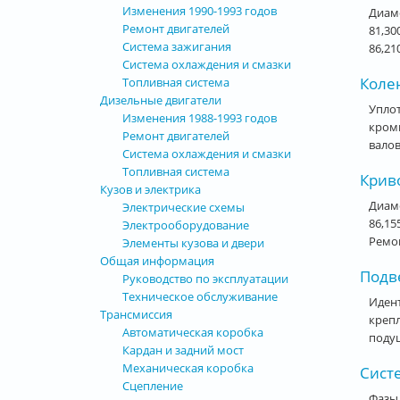
Изменения 1990-1993 годов
Диаме
Ремонт двигателей
81,300
Система зажигания
86,210
Система охлаждения и смазки
Коле
Топливная система
Дизельные двигатели
Уплот
Изменения 1988-1993 годов
кром
Ремонт двигателей
валов
Система охлаждения и смазки
Топливная система
Крив
Кузов и электрика
Диаме
Электрические схемы
86,15
Электрооборудование
Ремон
Элементы кузова и двери
Общая информация
Подве
Руководство по эксплуатации
Техническое обслуживание
Идент
Трансмиссия
крепл
Автоматическая коробка
подуш
Кардан и задний мост
Механическая коробка
Сист
Сцепление
Фазы 