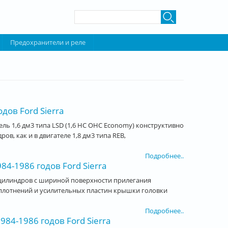
Форма поиска
Поиск
Предохранители и реле
ов Ford Sierra
ль 1,6 дм3 типа LSD (1,6 НС ОНС Economy) конструктивно
в, как и в двигателе 1,8 дм3 типа REB,
Подробнее..
-1986 годов Ford Sierra
цилиндров с шириной поверхности прилегания
 уплотнений и усилительных пластин крышки головки
Подробнее..
4-1986 годов Ford Sierra