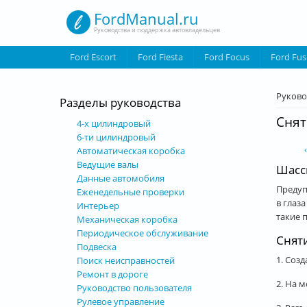
Перейти к основному содержанию
FordManual.ru
Руководства и поддержка автовладельцев
Ford Escort
Ford Fiesta
Ford Focus
Ford Fus
Вы з
Руково
Разделы руководства
Снят
4-х цилиндровый
6-ти цилиндровый
Автоматическая коробка
Ведущие валы
Шасс
Данные автомобиля
Предуп
Еженедельные проверки
в глаз
Интерьер
такие 
Механическая коробка
Периодическое обслуживание
Снят
Подвеска
1. Соз
Поиск неисправностей
Ремонт в дороге
2. На 
Руководство пользователя
Рулевое управление