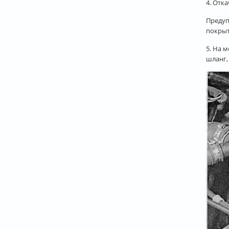
4. Отк
Предуп
покрыт
5. На 
шланг,