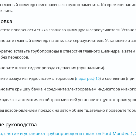
ли главный цилиндр неисправен, его нужно заменить. Ко времени напи
лялись.
новка
истите поверхности стыка главного цилиндра и сервоусилителя. Устано
тановите главный цилиндр на шпильки сервоусилителя. Установите и з
куратно вставьте трубопроводы в отверстия главного цилиндра, а затем 
 без перекосов.
тановите шланг гидропривода сцепления (при наличии).
алите воздух из гидросистемы тормозов (
параграф 15
) и сцепления (при 
тановите крышку бачка и соедините электроразъем индикатора низког
 моделях с автоматической трансмиссией установите щуп контроля уро
ред возобновлением поездок на автомобиле тщательно проверьте торм
ие руководства
, снятие и установка трубопроводов и шлангов Ford Mondeo 1, 