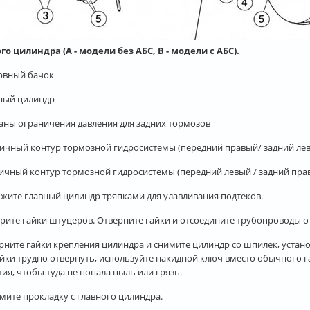
го цилиндра (А - модели без АБС, В - модели с АБС).
ервный бачок
вный цилиндр
паны ограничения давления для задних тормозов
вичный контур тормозной гидросистемы (передний правый/ задний ле
ричный контур тормозной гидросистемы (передний левый / задний пра
ожите главный цилиндр тряпками для улавливания подтеков.
трите гайки штуцеров. Отверните гайки и отсоедините трубопроводы о
ерните гайки крепления цилиндра и снимите цилиндр со шпилек, устан
айки трудно отвернуть, используйте накидной ключ вместо обычного 
тия, чтобы туда не попала пыль или грязь.
имите прокладку с главного цилиндра.