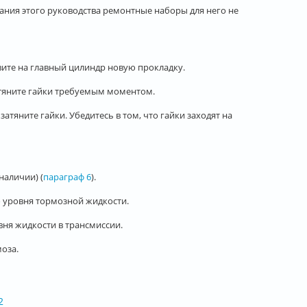
сания этого руководства ремонтные наборы для него не
вите на главный цилиндр новую прокладку.
атяните гайки требуемым моментом.
затяните гайки. Убедитесь в том, что гайки заходят на
наличии) (
параграф 6
).
о уровня тормозной жидкости.
вня жидкости в трансмиссии.
оза.
2