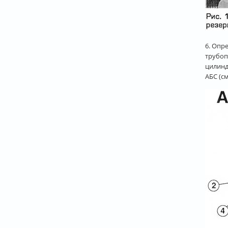
6. Опр
трубоп
цилинд
АБС (см.