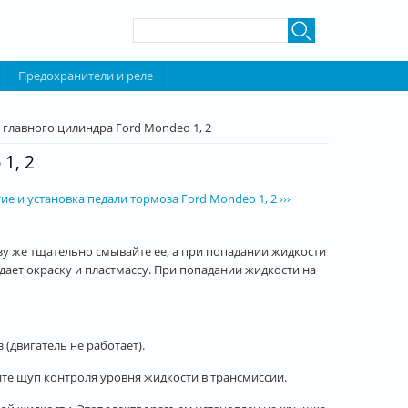
Форма поиска
Поиск
Предохранители и реле
 главного цилиндра Ford Mondeo 1, 2
1, 2
ие и установка педали тормоза Ford Mondeo 1, 2 ›››
зу же тщательно смывайте ее, а при попадании жидкости
ет окраску и пластмассу. При попадании жидкости на
 (двигатель не работает).
те щуп контроля уровня жидкости в трансмиссии.