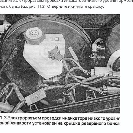
ъедините электроразъем проводки индикатора низкого уровня тормозн
ного бачка (см. рис. 11.3). Отверните и снимите крышку.