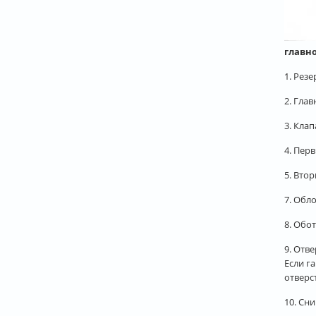
главно
1. Рез
2. Гла
3. Кла
4. Пер
5. Вто
7. Обл
8. Обо
9. Отв
Если г
отверс
10. Сн