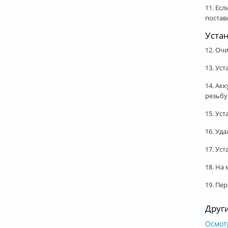
11. Ес
постав
Уста
12. Оч
13. Ус
14. Ак
резьбу
15. Ус
16. Уд
17. Ус
18. На
19. Пе
Друг
Осмотр