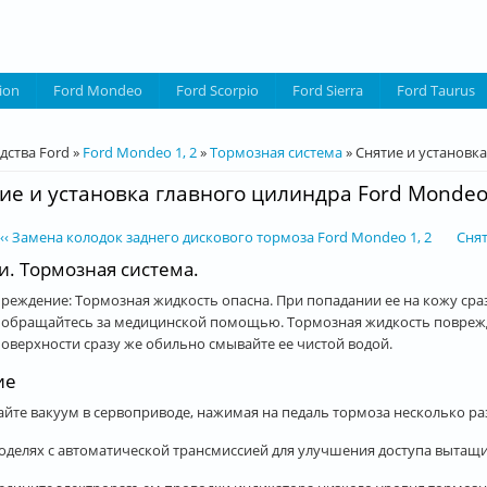
ion
Ford Mondeo
Ford Scorpio
Ford Sierra
Ford Taurus
десь
дства Ford
»
Ford Mondeo 1, 2
»
Тормозная система
»
Снятие и установка
ие и установка главного цилиндра Ford Mondeo 
‹‹‹ Замена колодок заднего дискового тормоза Ford Mondeo 1, 2
Снят
и. Тормозная система.
реждение: Тормозная жидкость опасна. При попадании ее на кожу сра
а обращайтесь за медицинской помощью. Тормозная жидкость поврежда
поверхности сразу же обильно смывайте ее чистой водой.
ие
дайте вакуум в сервоприводе, нажимая на педаль тормоза несколько раз
моделях с автоматической трансмиссией для улучшения доступа вытащи