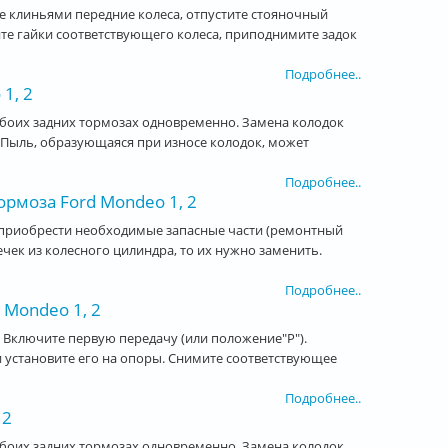
те клиньями передние колеса, отпустите стояночный
ите гайки соответствующего колеса, приподнимите задок
Подробнее..
1, 2
обоих задних тормозах одновременно. Замена колодок
 Пыль, образующаяся при износе колодок, может
Подробнее..
ормоза Ford Mondeo 1, 2
 приобрести необходимые запасные части (ремонтный
ечек из колесного цилиндра, то их нужно заменить.
Подробнее..
 Mondeo 1, 2
. Включите первую передачу (или положение"Р").
и установите его на опоры. Снимите соответствующее
Подробнее..
 2
обоих задних тормозах одновременно. Замена колодок