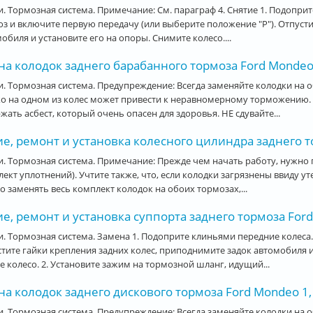
. Тормозная система. Примечание: См. параграф 4. Снятие 1. Подопри
з и включите первую передачу (или выберите положение "Р"). Отпуст
обиля и установите его на опоры. Снимите колесо....
а колодок заднего барабанного тормоза Ford Mondeo 
. Тормозная система. Предупреждение: Всегда заменяйте колодки на 
о на одном из колес может привести к неравномерному торможению.
жать асбест, который очень опасен для здоровья. НЕ сдувайте...
е, ремонт и установка колесного цилиндра заднего т
. Тормозная система. Примечание: Прежде чем начать работу, нужно
ект уплотнений). Учтите также, что, если колодки загрязнены ввиду ут
 заменять весь комплект колодок на обоих тормозах,...
е, ремонт и установка суппорта заднего тормоза Ford
. Тормозная система. Замена 1. Подоприте клиньями передние колеса
тите гайки крепления задних колес, приподнимите задок автомобиля 
е колесо. 2. Установите зажим на тормозной шланг, идущий...
а колодок заднего дискового тормоза Ford Mondeo 1,
. Тормозная система. Предупреждение: Всегда заменяйте колодки на 