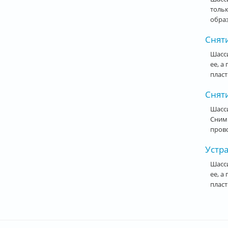
тольк
образ
Сняти
Шасси
ее, а
пласт
Сняти
Шасси
Сними
прово
Устра
Шасси
ее, а
пласт
Стра