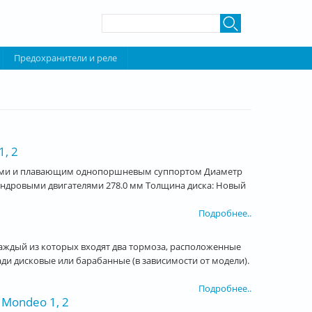
Форма поиска
Поиск
Предохранители и реле
, 2
сками и плавающим однопоршневым суппортом Диаметр
линдровыми двигателями 278.0 мм Толщина диска: Новый
Подробнее..
 каждый из которых входят два тормоза, расположенные
ди дисковые или барабанные (в зависимости от модели).
Подробнее..
 Mondeo 1, 2