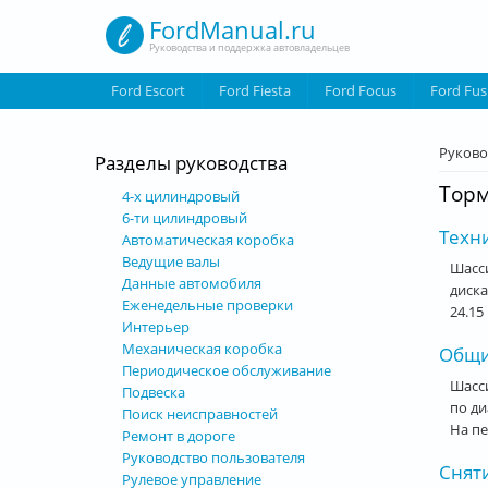
Перейти к основному содержанию
FordManual.ru
Руководства и поддержка автовладельцев
Ford Escort
Ford Fiesta
Ford Focus
Ford Fus
Вы з
Руково
Разделы руководства
Торм
4-х цилиндровый
6-ти цилиндровый
Техн
Автоматическая коробка
Ведущие валы
Шасс
Данные автомобиля
диска
Еженедельные проверки
24.15
Интерьер
Механическая коробка
Общи
Периодическое обслуживание
Шасси
Подвеска
по ди
Поиск неисправностей
На пе
Ремонт в дороге
Руководство пользователя
Сняти
Рулевое управление