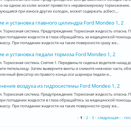
о на одном из колес может привести к неравномерному торможению. Х
ующаяся при износе других колодок, может содержать асбест,...
е и установка главного цилиндра Ford Mondeo 1, 2
. Тормозная система. Предупреждение: Тормозная жидкость опасна. П
 при попадании жидкости в глаза обращайтесь за медицинской помощ
массу. При попадании жидкости на такие поверхности сразу же...
е и установка педали тормоза Ford Mondeo 1, 2
. Тормозная система. Снятие 1. Передвиньте сиденье водителя назад д
те пепельницу. Затем выверните винты и снимите нижнюю часть обли
лочный фиксатор из правого конца оси шарнира педали и...
нение воздуха из гидросистемы Ford Mondeo 1, 2
. Тормозная система. Предупреждение: Тормозная жидкость опасна. П
 при попадании жидкости в глаза обращайтесь за медицинской помощ
массу. При попадании жидкости на такие поверхности сразу же...
ницы
1
2
3
следующая ›
пос