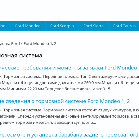
ion
Ford Mondeo
Ford Scorpio
Ford Sierra
Ford Taurus
десь
дства Ford
»
Ford Mondeo 1, 2
озная система
ические требования и моменты затяжки Ford Mondeo 1
и. Тормозная система. Передние тормоза Тип С вентилируемыми ди
: Модели с 4-х цилиндровыми двигателями 260.0 мм Модели с 6-ти ци
 мм Минимум 22.20 мм Торцевое биение диска, макс 0.15...
е сведения о тормозной системе Ford Mondeo 1, 2
. Тормозная система. Тормозная система состоит из двух контуров, в
агонали. Спереди установлены дисковые вентилируемые тормоза, а сза
реднем тормозе имеется плавающий суппорт и...
е, осмотр и установка барабана заднего тормоза Ford