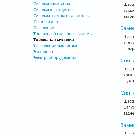
Система зажигания
Шасси
Система охлаждения
тормо
Системы запуска и заряжания
автом
Снятие и ремонт
Замен
Сцепление
Топливная/выхлопная системы
Шасси
Тормозная система
тольк
Управление выбросами
содер
Экстерьер
Электрооборудование
Сняти
Шасси
компл
Нужно
Сняти
Шасси
Отпус
задне
Замен
Шасси