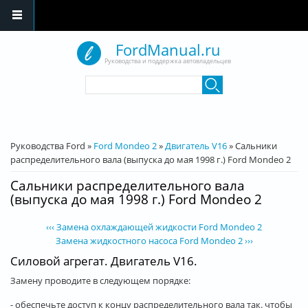
Перейти к основному содержанию
FordManual.ru
Руководства и поддержка автовладельцев
Форма поиска
Поиск
Вы здесь
Руководства Ford
»
Ford Mondeo 2
»
Двигатель V16
»
Сальники
распределительного вала (выпуска до мая 1998 г.) Ford Mondeo 2
Сальники распределительного вала
(выпуска до мая 1998 г.) Ford Mondeo 2
‹‹‹ Замена охлаждающей жидкости Ford Mondeo 2
Замена жидкостного насоса Ford Mondeo 2 ›››
Силовой агрегат. Двигатель V16.
Замену проводите в следующем порядке:
- обеспечьте доступ к концу распределительного вала так. чтобы